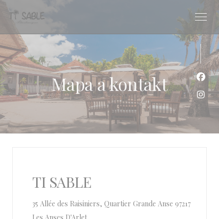
Panel pro správu cookies
Mapa a kontakt
Face
Inst
TI SABLE
35 Allée des Raisiniers, Quartier Grande Anse 97217
((otevře se v novém okně))
Les Anses D'Arlet