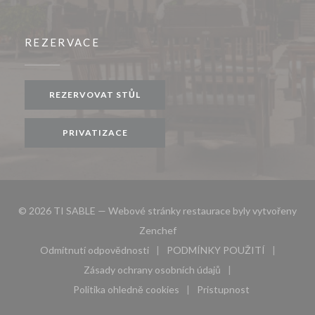
REZERVACE
REZERVOVAT STŮL
PRIVATIZACE
© 2026 TI SABLE — Webové stránky restaurace byly vytvořeny
((otevře se v novém okně))
Zenchef
Odmítnutí odpovědnosti
PODMÍNKY POUŽITÍ
((otevře se v novém okně))
((otevře se v novém 
Zásady ochrany osobních údajů
((otevře se v novém okně))
Politika ohledně cookies
Pristupnost
((otevře se v novém okně))
((otevře se v novém 