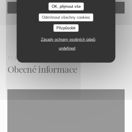
OK, přijmout vše
Odmítnout všechny cookies
Přizpůsobit
Zásady ochrany osobních údajů
undefined
TI SABLE
LES ANSES D'ARLET
Obecné informace