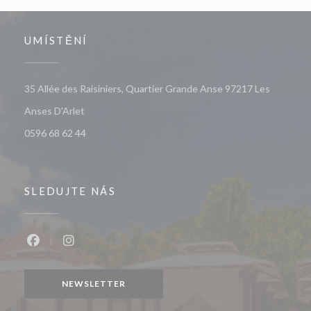
UMÍSTĚNÍ
35 Allée des Raisiniers, Quartier Grande Anse 97217 Les
((otevře se v novém okně))
Anses D'Arlet
0596 68 62 44
SLEDUJTE NÁS
Facebook ((otevře se v novém okně))
Instagram ((otevře se v novém okně))
NEWSLETTER