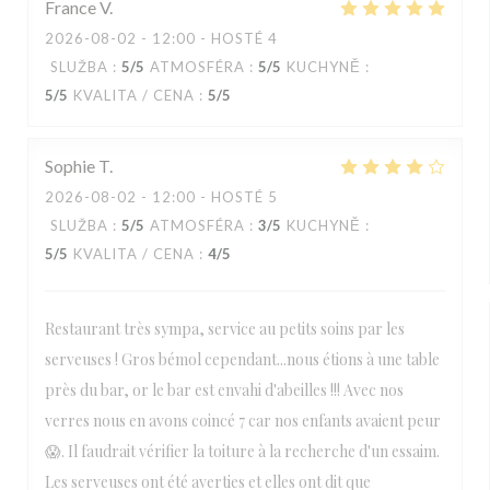
France
V
2026-08-02
- 12:00 - HOSTÉ 4
SLUŽBA
:
5
/5
ATMOSFÉRA
:
5
/5
KUCHYNĚ
:
5
/5
KVALITA / CENA
:
5
/5
Sophie
T
2026-08-02
- 12:00 - HOSTÉ 5
SLUŽBA
:
5
/5
ATMOSFÉRA
:
3
/5
KUCHYNĚ
:
5
/5
KVALITA / CENA
:
4
/5
Restaurant très sympa, service au petits soins par les
serveuses ! Gros bémol cependant...nous étions à une table
près du bar, or le bar est envahi d'abeilles !!! Avec nos
verres nous en avons coincé 7 car nos enfants avaient peur
😱. Il faudrait vérifier la toiture à la recherche d'un essaim.
Les serveuses ont été averties et elles ont dit que