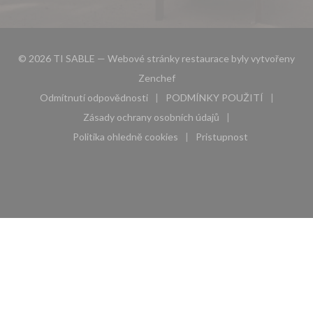
© 2026 TI SABLE — Webové stránky restaurace byly vytvořeny
((otevře se v novém okně))
Zenchef
Odmítnutí odpovědnosti
PODMÍNKY POUŽITÍ
((otevře se v novém okně))
((otevře se v novém 
Zásady ochrany osobních údajů
((otevře se v novém okně))
Politika ohledně cookies
Pristupnost
((otevře se v novém okně))
((otevře se v novém 