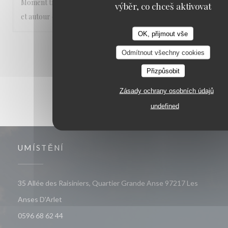
Moment très agréable les pieds dans l’eau , abrité du soleil
výběr, co chceš aktivovat
et autour de bons plats
OK, přijmout vše
1
2
3
Odmítnout všechny cookies
Přizpůsobit
Zásady ochrany osobních údajů
undefined
UMÍSTĚNÍ
35 Allée des Raisiniers, Quartier Grande Anse 97217 Les
((otevře se v novém okně))
Anses D'Arlet
0596 68 62 44