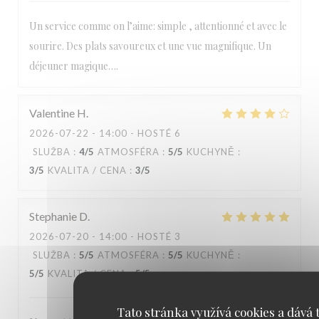
Un service comme on l’aime: simple , attentionné et avec le
sourire. Des plats savoureux et une vue magnifique. Un
déjeuner magique….
Valentine
H
2026-07-22
- 14:00 - HOSTÉ 6
SLUŽBA
:
4
/5
ATMOSFÉRA
:
5
/5
KUCHYNĚ
:
3
/5
KVALITA / CENA
:
3
/5
Stephanie
D
2026-07-20
- 14:00 - HOSTÉ 3
SLUŽBA
:
5
/5
ATMOSFÉRA
:
5
/5
KUCHYNĚ
:
5
/5
KVALITA / CENA
:
5
/5
Tato stránka využívá cookies a dává t