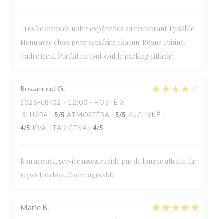
Très heureux de notre expérience au restaurant Ty Sable.
Menu avec choix pour satisfaire chacun. Bonne cuisine.
Cadre idéal. Parfait en tout sauf le parking difficile.
Rosamond
G
2026-08-02
- 12:00 - HOSTÉ 3
SLUŽBA
:
5
/5
ATMOSFÉRA
:
5
/5
KUCHYNĚ
:
4
/5
KVALITA / CENA
:
4
/5
Bon accueil, service assez rapide pas de longue attente. Le
repas très bon. Cadre agreable
Marie
B