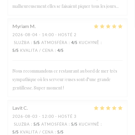
malheureusement elles se faisaient piquer tous les jours...
Myriam
M
2026-08-04
- 14:00 - HOSTÉ 2
SLUŽBA
:
5
/5
ATMOSFÉRA
:
4
/5
KUCHYNĚ
:
5
/5
KVALITA / CENA
:
4
/5
Nous recommandons ce restaurant au bord de mer très
sympathique où les serveur/euses sont d’une grande
gentillesse. Super moment !
Lavit
C
2026-08-03
- 12:00 - HOSTÉ 3
SLUŽBA
:
5
/5
ATMOSFÉRA
:
5
/5
KUCHYNĚ
:
5
/5
KVALITA / CENA
:
5
/5