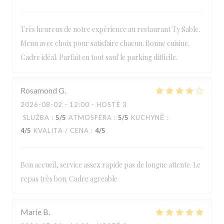
Très heureux de notre expérience au restaurant Ty Sable.
Menu avec choix pour satisfaire chacun. Bonne cuisine.
Cadre idéal. Parfait en tout sauf le parking difficile.
Rosamond
G
2026-08-02
- 12:00 - HOSTÉ 3
SLUŽBA
:
5
/5
ATMOSFÉRA
:
5
/5
KUCHYNĚ
:
4
/5
KVALITA / CENA
:
4
/5
Bon accueil, service assez rapide pas de longue attente. Le
repas très bon. Cadre agreable
Marie
B