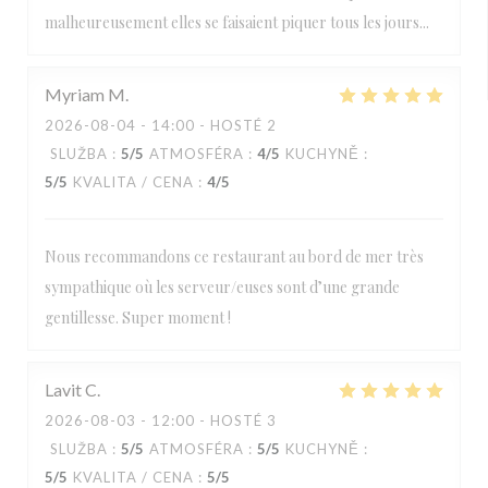
malheureusement elles se faisaient piquer tous les jours...
Myriam
M
2026-08-04
- 14:00 - HOSTÉ 2
SLUŽBA
:
5
/5
ATMOSFÉRA
:
4
/5
KUCHYNĚ
:
5
/5
KVALITA / CENA
:
4
/5
Nous recommandons ce restaurant au bord de mer très
sympathique où les serveur/euses sont d’une grande
gentillesse. Super moment !
Lavit
C
2026-08-03
- 12:00 - HOSTÉ 3
SLUŽBA
:
5
/5
ATMOSFÉRA
:
5
/5
KUCHYNĚ
:
5
/5
KVALITA / CENA
:
5
/5