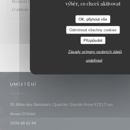
Moment très agréable les pieds dans l’eau , abrité du soleil
výběr, co chceš aktivovat
et autour de bons plats
OK, přijmout vše
1
2
3
Odmítnout všechny cookies
Přizpůsobit
Zásady ochrany osobních údajů
undefined
UMÍSTĚNÍ
35 Allée des Raisiniers, Quartier Grande Anse 97217 Les
((otevře se v novém okně))
Anses D'Arlet
0596 68 62 44