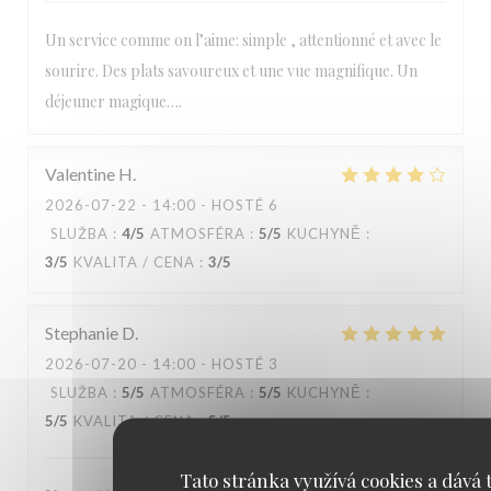
Un service comme on l’aime: simple , attentionné et avec le
sourire. Des plats savoureux et une vue magnifique. Un
déjeuner magique….
Valentine
H
2026-07-22
- 14:00 - HOSTÉ 6
SLUŽBA
:
4
/5
ATMOSFÉRA
:
5
/5
KUCHYNĚ
:
3
/5
KVALITA / CENA
:
3
/5
Stephanie
D
2026-07-20
- 14:00 - HOSTÉ 3
SLUŽBA
:
5
/5
ATMOSFÉRA
:
5
/5
KUCHYNĚ
:
5
/5
KVALITA / CENA
:
5
/5
Tato stránka využívá cookies a dává t