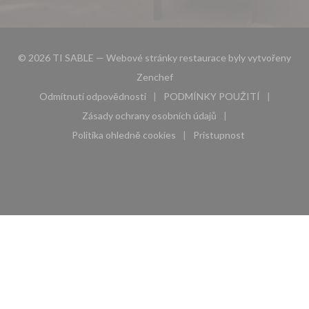
© 2026 TI SABLE — Webové stránky restaurace byly vytvořeny
((otevře se v novém okně))
Zenchef
Odmítnutí odpovědnosti
PODMÍNKY POUŽITÍ
((otevře se v novém okně))
((otevře se v novém 
Zásady ochrany osobních údajů
((otevře se v novém okně))
Politika ohledně cookies
Pristupnost
((otevře se v novém okně))
((otevře se v novém 