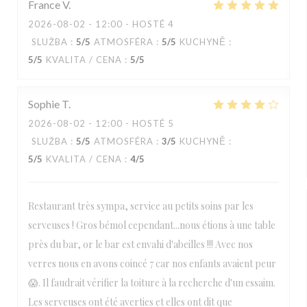
France
V
2026-08-02
- 12:00 - HOSTÉ 4
SLUŽBA
:
5
/5
ATMOSFÉRA
:
5
/5
KUCHYNĚ
:
5
/5
KVALITA / CENA
:
5
/5
Sophie
T
2026-08-02
- 12:00 - HOSTÉ 5
SLUŽBA
:
5
/5
ATMOSFÉRA
:
3
/5
KUCHYNĚ
:
5
/5
KVALITA / CENA
:
4
/5
Restaurant très sympa, service au petits soins par les
serveuses ! Gros bémol cependant...nous étions à une table
près du bar, or le bar est envahi d'abeilles !!! Avec nos
verres nous en avons coincé 7 car nos enfants avaient peur
😱. Il faudrait vérifier la toiture à la recherche d'un essaim.
Les serveuses ont été averties et elles ont dit que