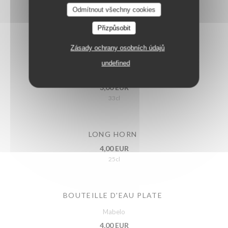
Odmítnout všechny cookies
COCA ZERO
4,00 EUR
Přizpůsobit
50cl
Zásady ochrany osobních údajů
undefined
ICE TEA PÊCHE
3,00 EUR
33cl
LONG HORN
4,00 EUR
25cl
BOUTEILLE D'EAU PLATE
Mabelo
4,00 EUR