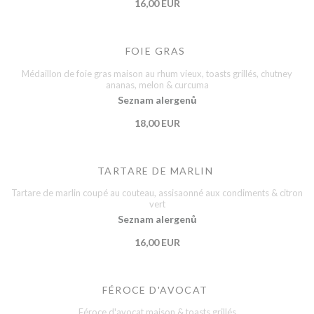
16,00 EUR
FOIE GRAS
Médaillon de foie gras maison au rhum vieux, toasts grillés, chutney
ananas, melon & curcuma
Seznam alergenů
18,00 EUR
TARTARE DE MARLIN
Tartare de marlin coupé au couteau, assisaonné aux condiments & citron
vert
Seznam alergenů
16,00 EUR
FÉROCE D'AVOCAT
Féroce d'avocat maison & toasts grillés