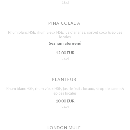
18 cl
PINA COLADA
Rhum blanc HSE, rhum vieux HSE, jus d'ananas, sorbet coco & épices
locales
Seznam alergenů
12,00 EUR
24 cl
PLANTEUR
Rhum blanc HSE, rhum vieux HSE, jus de fruits locaux, sirop de canne &
épices locales
10,00 EUR
24 cl
LONDON MULE