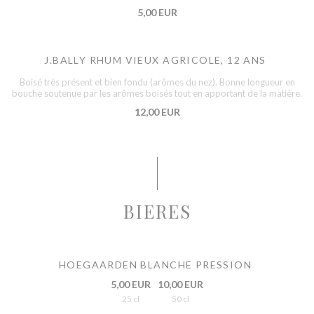
5,00 EUR
J.BALLY RHUM VIEUX AGRICOLE, 12 ANS
Boisé très présent et bien fondu (arômes du nez). Bonne longueur en
bouche soutenue par les arômes boisés tout en apportant de la matière.
12,00 EUR
BIERES
HOEGAARDEN BLANCHE PRESSION
5,00 EUR
10,00 EUR
25 cl
50 cl