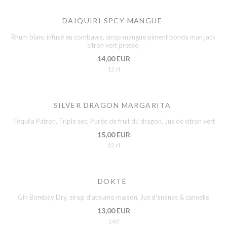
DAIQUIRI SPCY MANGUE
Rhum blanc infusé au combawa, sirop mangue piment bonda man jack
citron vert pressé,
14,00 EUR
12 cl
SILVER DRAGON MARGARITA
Téquila Patron, Triple sec, Purée de fruit du dragon, Jus de citron vert
15,00 EUR
12 cl
DOKTÉ
Gin Bombay Dry, sirop d'atoumo maison, Jus d'ananas & cannelle
13,00 EUR
14cl