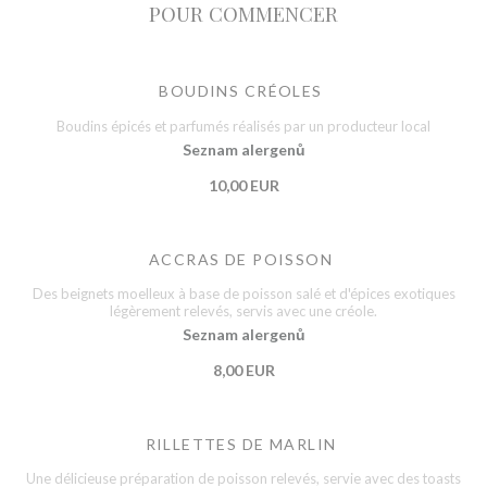
POUR COMMENCER
BOUDINS CRÉOLES
Boudins épicés et parfumés réalisés par un producteur local
Seznam alergenů
10,00 EUR
ACCRAS DE POISSON
Des beignets moelleux à base de poisson salé et d'épices exotiques
légèrement relevés, servis avec une créole.
Seznam alergenů
8,00 EUR
RILLETTES DE MARLIN
Une délicieuse préparation de poisson relevés, servie avec des toasts