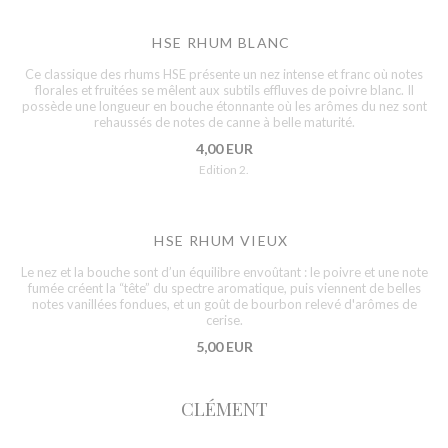
HSE RHUM BLANC
Ce classique des rhums HSE présente un nez intense et franc où notes
florales et fruitées se mêlent aux subtils effluves de poivre blanc. Il
possède une longueur en bouche étonnante où les arômes du nez sont
rehaussés de notes de canne à belle maturité.
4,00 EUR
Edition 2.
HSE RHUM VIEUX
Le nez et la bouche sont d’un équilibre envoûtant : le poivre et une note
fumée créent la “tête” du spectre aromatique, puis viennent de belles
notes vanillées fondues, et un goût de bourbon relevé d'arômes de
cerise.
5,00 EUR
CLÉMENT