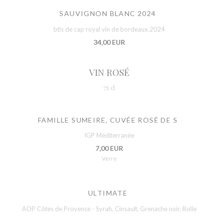
SAUVIGNON BLANC 2024
btls de cap royal vin de bordeaux,2024
34,00 EUR
VIN ROSÉ
75 cl
FAMILLE SUMEIRE, CUVÉE ROSÉ DE S
IGP Méditerranée
7,00 EUR
Verre
ULTIMATE
AOP Côtes de Provence - Syrah, Cinsault, Grenache noir, Rolle