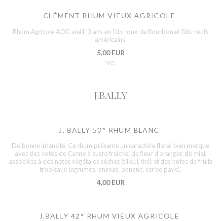
CLÉMENT RHUM VIEUX AGRICOLE
Rhum Agricole AOC vieilli 3 ans en fûts roux de Bourbon et fûts neufs
américains.
5,00 EUR
VO
J.BALLY
J. BALLY 50° RHUM BLANC
De bonne intensité. Ce rhum présente un caractère floral bien marqué
avec des notes de Canne à sucre fraîche, de fleur d’oranger, de miel,
associées à des notes végétales sèches (tilleul, thé) et des notes de fruits
tropicaux (agrumes, ananas, banane, cerise pays).
4,00 EUR
J.BALLY 42° RHUM VIEUX AGRICOLE