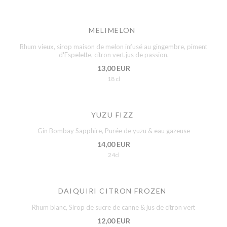
MELIMELON
Rhum vieux, sirop maison de melon infusé au gingembre, piment
d'Espelette, citron vert.jus de passion.
13,00 EUR
18 cl
YUZU FIZZ
Gin Bombay Sapphire, Purée de yuzu & eau gazeuse
14,00 EUR
24cl
DAIQUIRI CITRON FROZEN
Rhum blanc, Sirop de sucre de canne & jus de citron vert
12,00 EUR