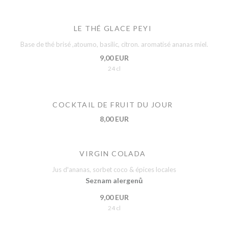
LE THÉ GLACE PEYI
Base de thé brisé ,atoumo, basilic, citron. aromatisé ananas miel.
9,00 EUR
24 cl
COCKTAIL DE FRUIT DU JOUR
8,00 EUR
VIRGIN COLADA
Jus d'ananas, sorbet coco & épices locales
Seznam alergenů
9,00 EUR
24 cl