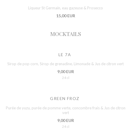
Liqueur St Germain, eau gazeuse & Prosecco
15,00 EUR
MOCKTAILS
LE 7A
Sirop de pop corn, Sirop de grenadine, Limonade & Jus de citron vert
9,00 EUR
24 cl
GREEN FROZ
Purée de yuzu, purée de pomme verte, concombre frais & Jus de citron
vert
9,00 EUR
24 cl