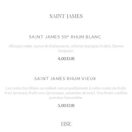
SAINT JAMES
SAINT JAMES 50° RHUM BLANC
Attaque nette, suave et chaleureuse, arômes typiques fruités. Bonne
longueur.
4,00 EUR
SAINT JAMES RHUM VIEUX
Les notes torréfiées se mêlent remarquablement à celles notes de fruits
frais (prunes), fruits secs (pruneaux, amandes et noix). Une finale vanillée
ponctue l’ensemble.
5,00 EUR
HSE