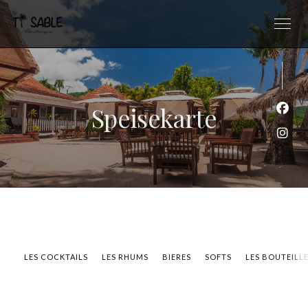
Speisekarte
Face
Inst
LES COCKTAILS
LES RHUMS
BIERES
SOFTS
LES BOUTEILL