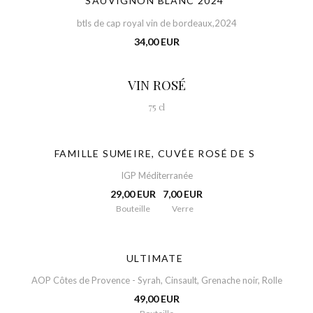
SAUVIGNON BLANC 2024
btls de cap royal vin de bordeaux,2024
34,00 EUR
VIN ROSÉ
75 cl
FAMILLE SUMEIRE, CUVÉE ROSÉ DE S
IGP Méditerranée
29,00 EUR
7,00 EUR
Bouteille
Verre
ULTIMATE
AOP Côtes de Provence - Syrah, Cinsault, Grenache noir, Rolle
49,00 EUR