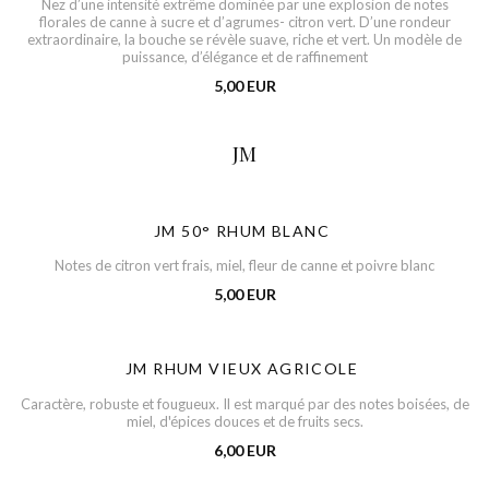
Nez d’une intensité extrême dominée par une explosion de notes
florales de canne à sucre et d’agrumes- citron vert. D’une rondeur
extraordinaire, la bouche se révèle suave, riche et vert. Un modèle de
puissance, d’élégance et de raffinement
5,00 EUR
JM
JM 50° RHUM BLANC
Notes de citron vert frais, miel, fleur de canne et poivre blanc
5,00 EUR
JM RHUM VIEUX AGRICOLE
Caractère, robuste et fougueux. Il est marqué par des notes boisées, de
miel, d'épices douces et de fruits secs.
6,00 EUR