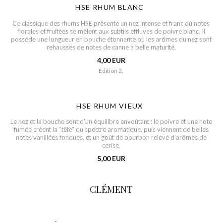
HSE RHUM BLANC
Ce classique des rhums HSE présente un nez intense et franc où notes
florales et fruitées se mêlent aux subtils effluves de poivre blanc. Il
possède une longueur en bouche étonnante où les arômes du nez sont
rehaussés de notes de canne à belle maturité.
4,00 EUR
Edition 2.
HSE RHUM VIEUX
Le nez et la bouche sont d’un équilibre envoûtant : le poivre et une note
fumée créent la “tête” du spectre aromatique, puis viennent de belles
notes vanillées fondues, et un goût de bourbon relevé d'arômes de
cerise.
5,00 EUR
CLÉMENT