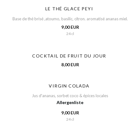
LE THÉ GLACE PEYI
Base de thé brisé ,atoumo, basilic, citron. aromatisé ananas miel.
9,00 EUR
24 cl
COCKTAIL DE FRUIT DU JOUR
8,00 EUR
VIRGIN COLADA
Jus d'ananas, sorbet coco & épices locales
Allergenliste
9,00 EUR
24 cl