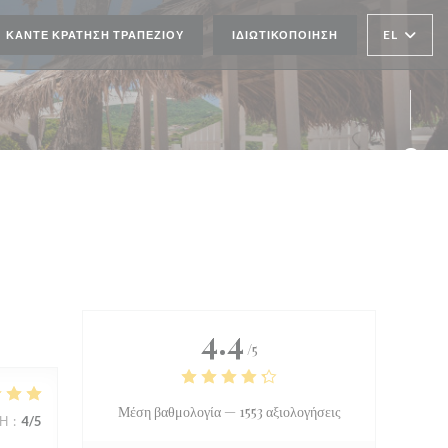
EL
ΚΆΝΤΕ ΚΡΆΤΗΣΗ ΤΡΑΠΕΖΙΟΎ
ΙΔΙΩΤΙΚΟΠΟΊΗΣΗ
Face
Inst
4.4
/5
Μέση βαθμολογία —
1553 αξιολογήσεις
ΜΉ
:
4
/5