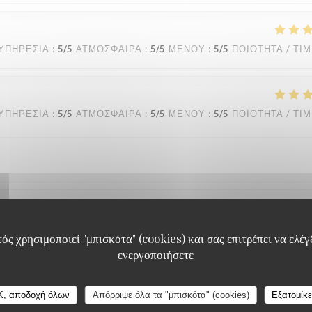
ΥΠΗΡΕΣΊΑ
:
5
/5
ΑΤΜΌΣΦΑΙΡΑ
:
5
/5
ΜΕΝΟΎ
:
5
/5
ΠΟΙΌΤΗΤΑ / ΤΙ
ΥΠΗΡΕΣΊΑ
:
5
/5
ΑΤΜΌΣΦΑΙΡΑ
:
5
/5
ΜΕΝΟΎ
:
5
/5
ΠΟΙΌΤΗΤΑ / ΤΙ
ΥΠΗΡΕΣΊΑ
:
5
/5
ΑΤΜΌΣΦΑΙΡΑ
:
5
/5
ΜΕΝΟΎ
:
5
/5
ΠΟΙΌΤΗΤΑ / ΤΙ
ός χρησιμοποιεί "μπισκότα" (cookies) και σας επιτρέπει να ελέγξ
ενεργοποιήσετε
le sourire. Des plats savoureux et une vue magnifique. Un déjeuner magiq
K, αποδοχή όλων
Απόρριψε όλα τα "μπισκότα" (cookies)
Εξατομίκ