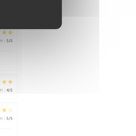
ΜΉ
:
3
/5
ΜΉ
:
5
/5
ΜΉ
:
4
/5
ΜΉ
:
5
/5