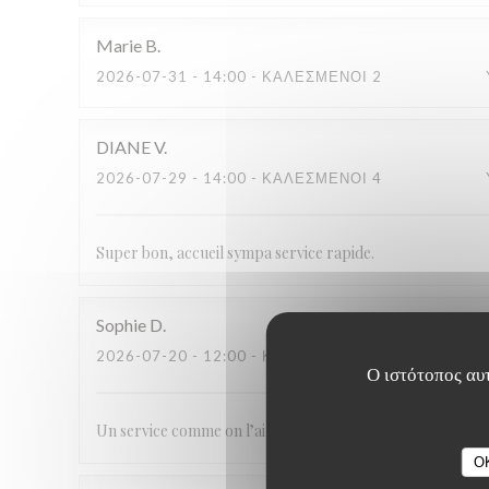
Marie
B
2026-07-31
- 14:00 - ΚΑΛΕΣΜΈΝΟΙ 2
DIANE
V
2026-07-29
- 14:00 - ΚΑΛΕΣΜΈΝΟΙ 4
Super bon, accueil sympa service rapide.
Sophie
D
2026-07-20
- 12:00 - ΚΑΛΕΣΜΈΝΟΙ 2
Ο ιστότοπος αυτ
Un service comme on l’aime: simple , attentionné et avec 
O