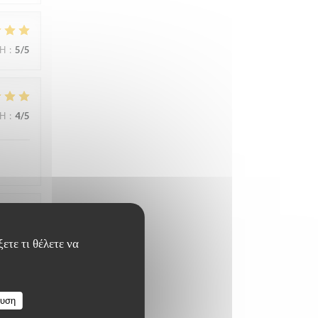
ΜΉ
:
5
/5
ΜΉ
:
4
/5
ΜΉ
:
5
/5
ετε τι θέλετε να
ue….
ευση