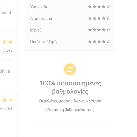
Υπηρεσία
moment
Ατμόσφαιρα
Μενού
Ποιότητα/Τιμή
ΜΉ
:
5
/5
ait en
100% πιστοποιημένες
βαθμολογίες
Οι πελάτες μας που έκαναν κράτηση
ΜΉ
:
4
/5
έδωσαν τη βαθμολογία τους