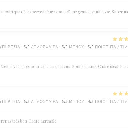
mpathique où les serveur/euses sont d’une grande gentillesse. Super 
ΥΠΗΡΕΣΊΑ
:
5
/5
ΑΤΜΌΣΦΑΙΡΑ
:
5
/5
ΜΕΝΟΎ
:
5
/5
ΠΟΙΌΤΗΤΑ / ΤΙ
Menu avec choix pour satisfaire chacun. Bonne cuisine. Cadre idéal. Parf
ΥΠΗΡΕΣΊΑ
:
5
/5
ΑΤΜΌΣΦΑΙΡΑ
:
5
/5
ΜΕΝΟΎ
:
4
/5
ΠΟΙΌΤΗΤΑ / ΤΙ
e repas très bon. Cadre agreable