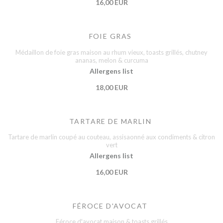
16,00 EUR
FOIE GRAS
Médaillon de foie gras maison au rhum vieux, toasts grillés, chutney
ananas, melon & curcuma
Allergens list
18,00 EUR
TARTARE DE MARLIN
Tartare de marlin coupé au couteau, assisaonné aux condiments & citron
vert
Allergens list
16,00 EUR
FÉROCE D'AVOCAT
Féroce d'avocat maison & toasts grillés