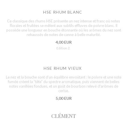
HSE RHUM BLANC
Ce classique des rhums HSE présente un nez intense et franc où notes
florales et fruitées se mêlent aux subtils effluves de poivre blanc. Il
possède une longueur en bouche étonnante où les arômes du nez sont
rehaussés de notes de canne à belle maturité.
4,00 EUR
Edition 2.
HSE RHUM VIEUX
Le nez et la bouche sont d’un équilibre envoûtant : le poivre et une note
fumée créent la “tête” du spectre aromatique, puis viennent de belles
notes vanillées fondues, et un goût de bourbon relevé d'arômes de
cerise.
5,00 EUR
CLÉMENT