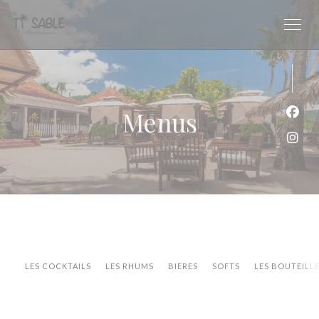
Personalizing your cookie choices
Menus
Face
Inst
LES COCKTAILS
LES RHUMS
BIERES
SOFTS
LES BOUTEILL