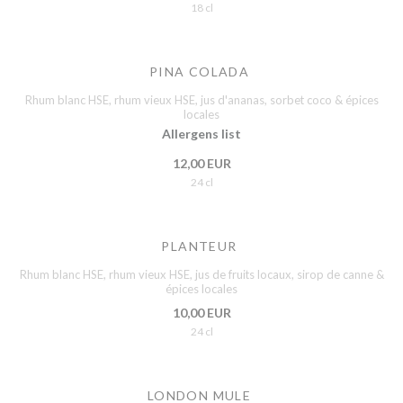
18 cl
PINA COLADA
Rhum blanc HSE, rhum vieux HSE, jus d'ananas, sorbet coco & épices
locales
Allergens list
12,00 EUR
24 cl
PLANTEUR
Rhum blanc HSE, rhum vieux HSE, jus de fruits locaux, sirop de canne &
épices locales
10,00 EUR
24 cl
LONDON MULE