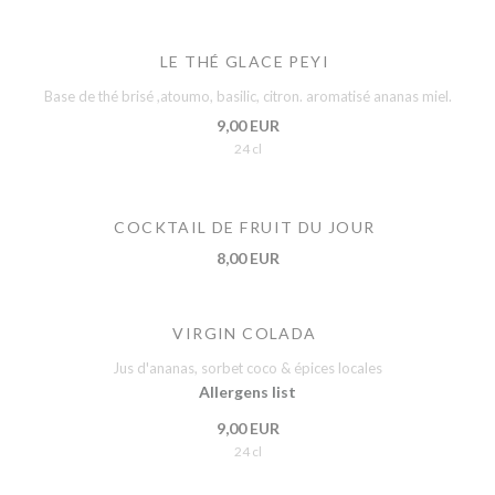
LE THÉ GLACE PEYI
Base de thé brisé ,atoumo, basilic, citron. aromatisé ananas miel.
9,00 EUR
24 cl
COCKTAIL DE FRUIT DU JOUR
8,00 EUR
VIRGIN COLADA
Jus d'ananas, sorbet coco & épices locales
Allergens list
9,00 EUR
24 cl