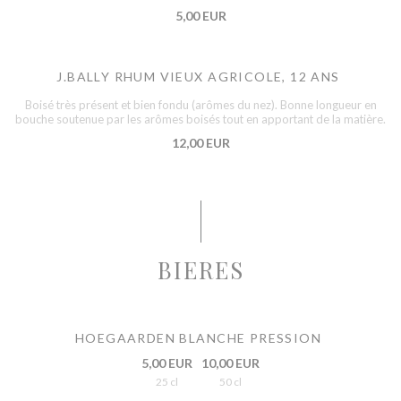
5,00 EUR
J.BALLY RHUM VIEUX AGRICOLE, 12 ANS
Boisé très présent et bien fondu (arômes du nez). Bonne longueur en
bouche soutenue par les arômes boisés tout en apportant de la matière.
12,00 EUR
BIERES
HOEGAARDEN BLANCHE PRESSION
5,00 EUR
10,00 EUR
25 cl
50 cl