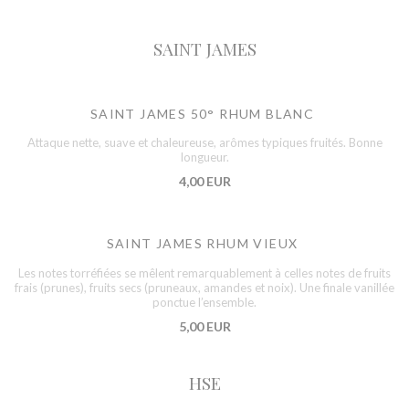
SAINT JAMES
SAINT JAMES 50° RHUM BLANC
Attaque nette, suave et chaleureuse, arômes typiques fruités. Bonne
longueur.
4,00 EUR
SAINT JAMES RHUM VIEUX
Les notes torréfiées se mêlent remarquablement à celles notes de fruits
frais (prunes), fruits secs (pruneaux, amandes et noix). Une finale vanillée
ponctue l’ensemble.
5,00 EUR
HSE