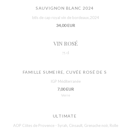
SAUVIGNON BLANC 2024
btls de cap royal vin de bordeaux,2024
34,00 EUR
VIN ROSÉ
75 cl
FAMILLE SUMEIRE, CUVÉE ROSÉ DE S
IGP Méditerranée
7,00 EUR
Verre
ULTIMATE
AOP Côtes de Provence - Syrah, Cinsault, Grenache noir, Rolle