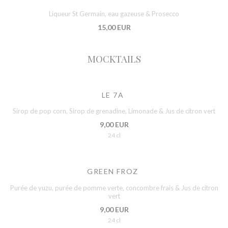
Liqueur St Germain, eau gazeuse & Prosecco
15,00 EUR
MOCKTAILS
LE 7A
Sirop de pop corn, Sirop de grenadine, Limonade & Jus de citron vert
9,00 EUR
24 cl
GREEN FROZ
Purée de yuzu, purée de pomme verte, concombre frais & Jus de citron
vert
9,00 EUR
24 cl