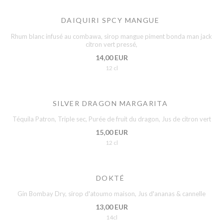
DAIQUIRI SPCY MANGUE
Rhum blanc infusé au combawa, sirop mangue piment bonda man jack
citron vert pressé,
14,00 EUR
12 cl
SILVER DRAGON MARGARITA
Téquila Patron, Triple sec, Purée de fruit du dragon, Jus de citron vert
15,00 EUR
12 cl
DOKTÉ
Gin Bombay Dry, sirop d'atoumo maison, Jus d'ananas & cannelle
13,00 EUR
14cl