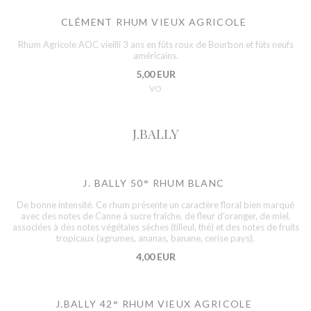
CLÉMENT RHUM VIEUX AGRICOLE
Rhum Agricole AOC vieilli 3 ans en fûts roux de Bourbon et fûts neufs
américains.
5,00 EUR
VO
J.BALLY
J. BALLY 50° RHUM BLANC
De bonne intensité. Ce rhum présente un caractère floral bien marqué
avec des notes de Canne à sucre fraîche, de fleur d’oranger, de miel,
associées à des notes végétales sèches (tilleul, thé) et des notes de fruits
tropicaux (agrumes, ananas, banane, cerise pays).
4,00 EUR
J.BALLY 42° RHUM VIEUX AGRICOLE