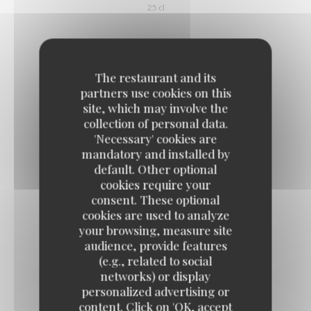
25 cl
DESPERADOS CLASSIC
The restaurant and its
6,00 EUR
partners use cookies on this
33 cl
site, which may involve the
collection of personal data.
'Necessary' cookies are
mandatory and installed by
default. Other optional
cookies require your
SOFTS
consent. These optional
cookies are used to analyze
your browsing, measure site
audience, provide features
COCA
(e.g., related to social
3,00 EUR
networks) or display
30cl
personalized advertising or
content. Click on 'OK, accept