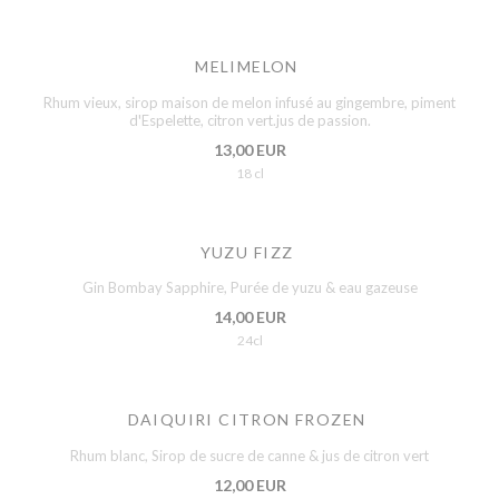
MELIMELON
Rhum vieux, sirop maison de melon infusé au gingembre, piment
d'Espelette, citron vert.jus de passion.
13,00 EUR
18 cl
YUZU FIZZ
Gin Bombay Sapphire, Purée de yuzu & eau gazeuse
14,00 EUR
24cl
DAIQUIRI CITRON FROZEN
Rhum blanc, Sirop de sucre de canne & jus de citron vert
12,00 EUR