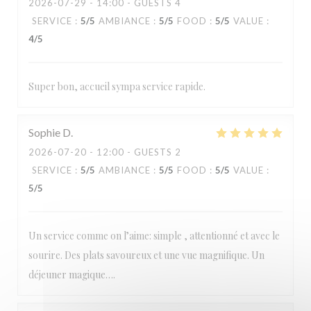
2026-07-29
- 14:00 - GUESTS 4
SERVICE
:
5
/5
AMBIANCE
:
5
/5
FOOD
:
5
/5
VALUE
:
4
/5
Super bon, accueil sympa service rapide.
Sophie
D
2026-07-20
- 12:00 - GUESTS 2
SERVICE
:
5
/5
AMBIANCE
:
5
/5
FOOD
:
5
/5
VALUE
:
5
/5
Un service comme on l’aime: simple , attentionné et avec le
sourire. Des plats savoureux et une vue magnifique. Un
déjeuner magique….