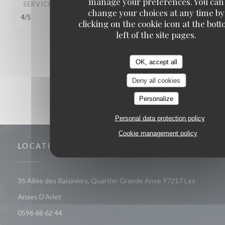
manage your preferences. You can
SERVICE
:
5
/5
AMBIANCE
:
4
/5
FOOD
:
5
/5
VALUE
:
change your choices at any time by
4
/5
clicking on the cookie icon at the bot
left of the site pages.
1
2
3
OK, accept all
Deny all cookies
Personalize
Personal data protection policy
Cookie management policy
LOCATION
35 Allée des Raisiniers, Quartier Grande Anse 97217 Les
((opens in a new window))
Anses D'Arlet
0596 68 62 44