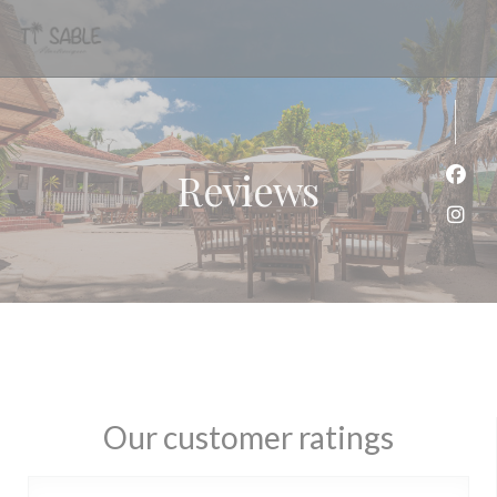
Personalizing your cookie choices
Reviews
Face
Inst
Our customer ratings