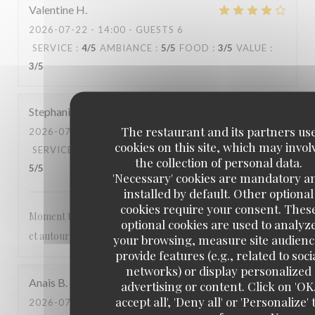
Valentine
H
2026-07-22
- 14:00 - GUESTS 6
SERVICE
:
4
/5
AMBIANCE
:
5
/5
FOOD
:
3
/5
VALUE
:
3
/5
Stephanie
D
The restaurant and its partners us
2026-07-20
- 14:00 - GUESTS 3
cookies on this site, which may invol
SERVICE
:
5
/5
AMBIANCE
:
5
/5
FOOD
:
5
/5
VALUE
:
the collection of personal data.
5
/5
'Necessary' cookies are mandatory a
installed by default. Other optional
cookies require your consent. Thes
Moment très agréable les pieds dans l’eau , abrité du soleil
optional cookies are used to analyz
et autour de bons plats
your browsing, measure site audienc
provide features (e.g., related to soci
networks) or display personalized
Anais
B
advertising or content. Click on 'OK
accept all', 'Deny all' or 'Personalize' 
2026-07-19
- 12:00 - GUESTS 2