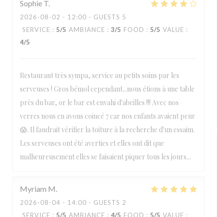
Sophie
T
2026-08-02
- 12:00 - GUESTS 5
SERVICE
:
5
/5
AMBIANCE
:
3
/5
FOOD
:
5
/5
VALUE
:
4
/5
Restaurant très sympa, service au petits soins par les
serveuses ! Gros bémol cependant...nous étions à une table
près du bar, or le bar est envahi d'abeilles !!! Avec nos
verres nous en avons coincé 7 car nos enfants avaient peur
😱. Il faudrait vérifier la toiture à la recherche d'un essaim.
Les serveuses ont été averties et elles ont dit que
malheureusement elles se faisaient piquer tous les jours...
Myriam
M
2026-08-04
- 14:00 - GUESTS 2
SERVICE
:
5
/5
AMBIANCE
:
4
/5
FOOD
:
5
/5
VALUE
: