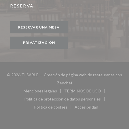
RESERVA
RESERVAR UNA MESA
PRIVATIZACIÓN
© 2026 TI SABLE — Creación de página web de restaurante con
((abre en una nueva ventana))
Zenchef
Menciones legales
TÉRMINOS DE USO
((abre en una nueva ventana))
((abre en una nueva ven
Política de protección de datos personales
((abre en una nueva ventana))
Política de cookies
Accesibilidad
((abre en una nueva ventana))
((abre en una nueva ven