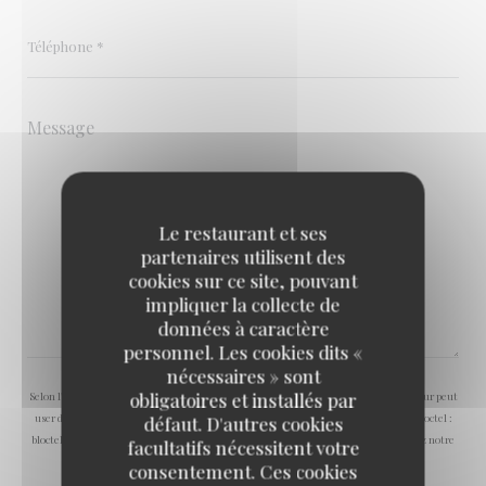
Le restaurant et ses
partenaires utilisent des
cookies sur ce site, pouvant
impliquer la collecte de
données à caractère
personnel. Les cookies dits «
nécessaires » sont
obligatoires et installés par
Selon l'article L.223-2 du code de la consommation, il est rappelé que le consommateur peut
user de son droit à s'inscrire sur la liste d'opposition au démarchage téléphonique Bloctel :
défaut. D'autres cookies
bloctel.gouv.fr
. Pour plus d'informations sur le traitement de vos données, consultez notre
facultatifs nécessitent votre
politique de confidentialité
.
consentement. Ces cookies