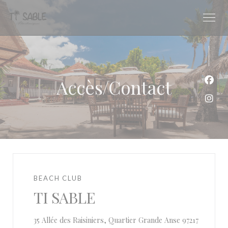
Personnalisation de vos choix en matière de cookies
Accès/Contact
Face
Inst
BEACH CLUB
TI SABLE
35 Allée des Raisiniers, Quartier Grande Anse 97217