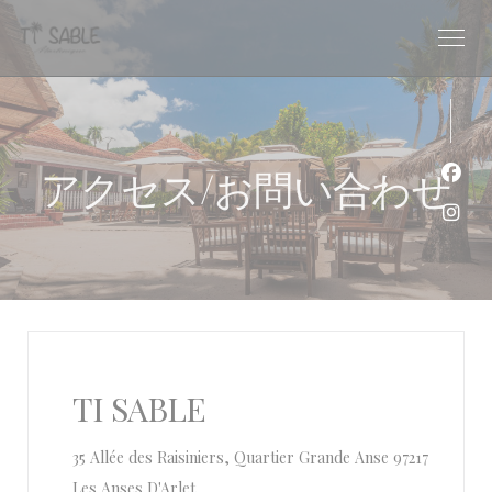
クッキー利用の管理について
アクセス/お問い合わせ
Fa
Ins
TI SABLE
35 Allée des Raisiniers, Quartier Grande Anse 97217
((新しいウィンドウで開きます))
Les Anses D'Arlet