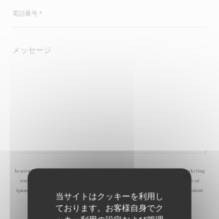
In accordance with data protection regulations, you have the right to opt out of marketing
communications. UK residents can register with the Telephone Preference Service at
tpsonline.org.uk
. US residents can register at
donotcall.gov
. For more information about
当サイトはクッキーを利用し
how we process your data, please see our
privacy policy
.
ております。お客様自身でク