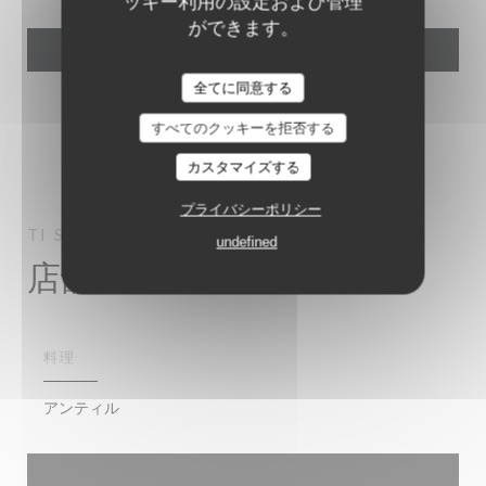
ッキー利用の設定および管理
ができます。
全てに同意する
すべてのクッキーを拒否する
カスタマイズする
プライバシーポリシー
TI SABLE
LES ANSES D'ARLET
undefined
店舗情報
料理
アンティル