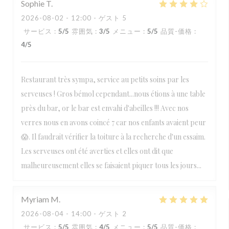
Sophie
T
2026-08-02
- 12:00 - ゲスト 5
サービス
:
5
/5
雰囲気
:
3
/5
メニュー
:
5
/5
品質-価格
:
4
/5
Restaurant très sympa, service au petits soins par les
serveuses ! Gros bémol cependant...nous étions à une table
près du bar, or le bar est envahi d'abeilles !!! Avec nos
verres nous en avons coincé 7 car nos enfants avaient peur
😱. Il faudrait vérifier la toiture à la recherche d'un essaim.
Les serveuses ont été averties et elles ont dit que
malheureusement elles se faisaient piquer tous les jours...
Myriam
M
2026-08-04
- 14:00 - ゲスト 2
サービス
:
5
/5
雰囲気
:
4
/5
メニュー
:
5
/5
品質-価格
: