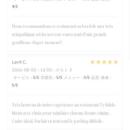
4
/5
Nous recommandons ce restaurant au bord de mer très
sympathique où les serveur/euses sont d’une grande
gentillesse. Super moment !
Lavit
C
2026-08-03
- 12:00 - ゲスト 3
サービス
:
5
/5
雰囲気
:
5
/5
メニュー
:
5
/5
品質-価格
:
5
/5
Très heureux de notre expérience au restaurant Ty Sable.
Menu avec choix pour satisfaire chacun. Bonne cuisine.
Cadre idéal. Parfait en tout sauf le parking difficile.