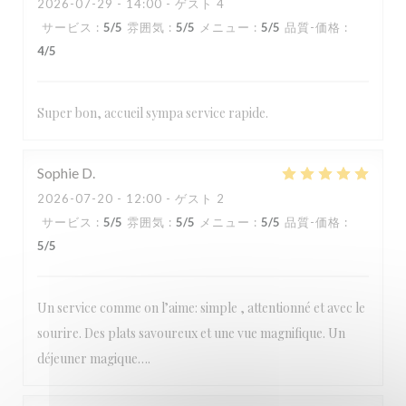
2026-07-29
- 14:00 - ゲスト 4
サービス
:
5
/5
雰囲気
:
5
/5
メニュー
:
5
/5
品質-価格
:
4
/5
Super bon, accueil sympa service rapide.
Sophie
D
2026-07-20
- 12:00 - ゲスト 2
サービス
:
5
/5
雰囲気
:
5
/5
メニュー
:
5
/5
品質-価格
:
5
/5
Un service comme on l’aime: simple , attentionné et avec le
sourire. Des plats savoureux et une vue magnifique. Un
déjeuner magique….