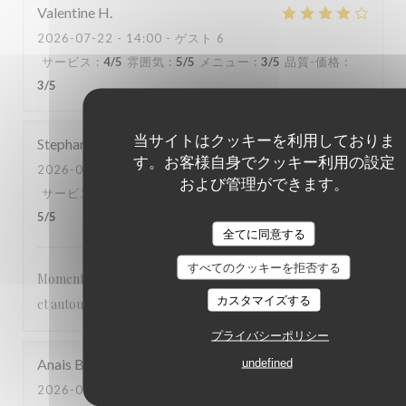
Valentine
H
2026-07-22
- 14:00 - ゲスト 6
サービス
:
4
/5
雰囲気
:
5
/5
メニュー
:
3
/5
品質-価格
:
3
/5
当サイトはクッキーを利用しておりま
Stephanie
D
す。お客様自身でクッキー利用の設定
2026-07-20
- 14:00 - ゲスト 3
および管理ができます。
サービス
:
5
/5
雰囲気
:
5
/5
メニュー
:
5
/5
品質-価格
:
5
/5
全てに同意する
すべてのクッキーを拒否する
Moment très agréable les pieds dans l’eau , abrité du soleil
カスタマイズする
et autour de bons plats
プライバシーポリシー
Anais
B
undefined
2026-07-19
- 12:00 - ゲスト 2