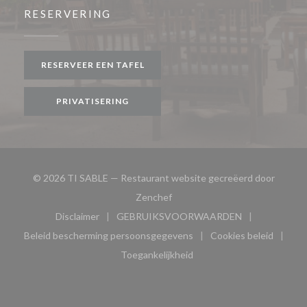
RESERVERING
RESERVEER EEN TAFEL
PRIVATISERING
© 2026 TI SABLE — Restaurant website gecreëerd door
((opent in een nieuw venster))
Zenchef
Disclaimer
GEBRUIKSVOORWAARDEN
((opent in een nieuw venster))
((opent in een nieuw venster
Beleid bescherming persoonsgegevens
Cookies beleid
((opent in een nieuw venster))
((opent in ee
Toegankelijkheid
((opent in een nieuw venster))