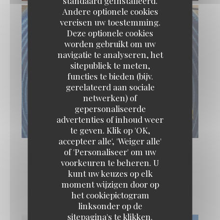
standaard geïnstalleerd.
Andere optionele cookies
vereisen uw toestemming.
Deze optionele cookies
worden gebruikt om uw
navigatie te analyseren, het
sitepubliek te meten,
functies te bieden (bijv.
gerelateerd aan sociale
netwerken) of
gepersonaliseerde
advertenties of inhoud weer
te geven. Klik op 'OK,
accepteer alle', 'Weiger alle'
of 'Personaliseer' om uw
voorkeuren te beheren. U
kunt uw keuzes op elk
Le lieu
moment wijzigen door op
het cookiepictogram
linksonder op de
sitepagina's te klikken.