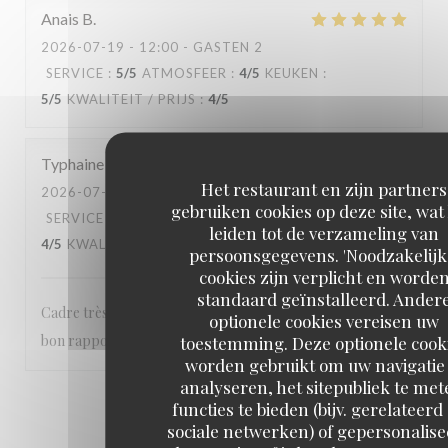
Anais
B
2026-07-19
- 12:00 - GASTEN 2
SERVICE
:
5
/5
ATMOSFEER
:
4
/5
KEUKEN
:
5
/5
KWALITEIT / PRIJS
:
4
/5
Typhaine
R
Het restaurant en zijn partners
2026-07-09
- 12:00 - GASTEN 7
gebruiken cookies op deze site, wat
SERVICE
:
4
/5
ATMOSFEER
:
5
/5
KEUKEN
:
leiden tot de verzameling van
4
/5
KWALITEIT / PRIJS
:
5
/5
persoonsgegevens. 'Noodzakelijk
cookies zijn verplicht en worde
standaard geïnstalleerd. Ander
Cadre très appréciable, plats copieux et très bon. Très
optionele cookies vereisen uw
bon rapport qualité prix
toestemming. Deze optionele cook
worden gebruikt om uw navigatie 
analyseren, het sitepubliek te met
1
2
3
functies te bieden (bijv. gerelateerd
sociale netwerken) of gepersonalis