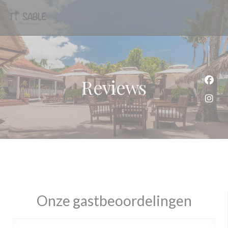
Cookies beheer paneel
Reviews
Face
Inst
Onze gastbeoordelingen