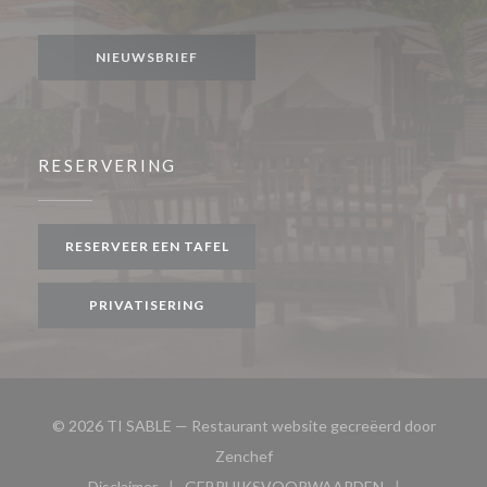
Facebook ((opent in een nieuw venster))
Instagram ((opent in een nieuw venster))
NIEUWSBRIEF
RESERVERING
RESERVEER EEN TAFEL
PRIVATISERING
© 2026 TI SABLE — Restaurant website gecreëerd door
((opent in een nieuw venster))
Zenchef
Disclaimer
GEBRUIKSVOORWAARDEN