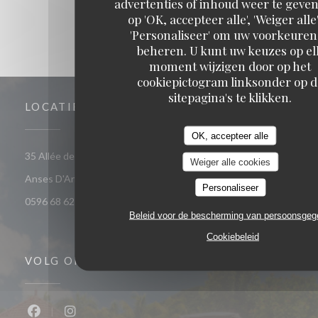
advertenties of inhoud weer te geven
op 'OK, accepteer alle', 'Weiger alle'
'Personaliseer' om uw voorkeuren
beheren. U kunt uw keuzes op el
moment wijzigen door op het
cookiepictogram linksonder op d
sitepagina's te klikken.
LOCATIE
OK, accepteer alle
35 Allée des Raisiniers, Quartier Grande Anse 97217 Les
Weiger alle cookies
((opent in een nieuw venster))
Anses D'Arlet
Personaliseer
0596 68 62 44
Beleid voor de bescherming van persoonsge
Cookiebeleid
VOLG ONS