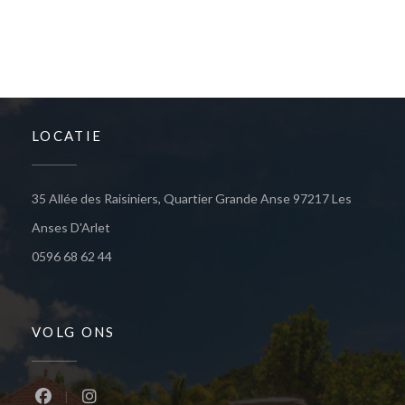
LOCATIE
35 Allée des Raisiniers, Quartier Grande Anse 97217 Les
((opent in een nieuw venster))
Anses D'Arlet
0596 68 62 44
VOLG ONS