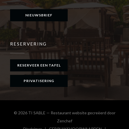
Facebook ((opent in een nieuw venster))
Instagram ((opent in een nieuw venster))
NIEUWSBRIEF
RESERVERING
RESERVEER EEN TAFEL
PRIVATISERING
© 2026 TI SABLE — Restaurant website gecreëerd door
((opent in een nieuw venster))
Zenchef
Disclaimer
GEBRUIKSVOORWAARDEN