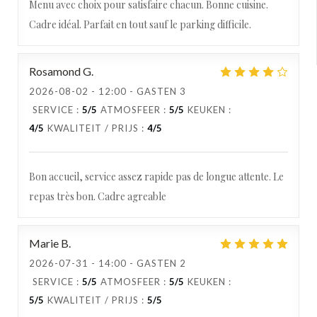
Menu avec choix pour satisfaire chacun. Bonne cuisine.
Cadre idéal. Parfait en tout sauf le parking difficile.
Rosamond
G
2026-08-02
- 12:00 - GASTEN 3
SERVICE
:
5
/5
ATMOSFEER
:
5
/5
KEUKEN
:
4
/5
KWALITEIT / PRIJS
:
4
/5
Bon accueil, service assez rapide pas de longue attente. Le
repas très bon. Cadre agreable
Marie
B
2026-07-31
- 14:00 - GASTEN 2
SERVICE
:
5
/5
ATMOSFEER
:
5
/5
KEUKEN
:
5
/5
KWALITEIT / PRIJS
:
5
/5