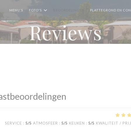
MENU'S
FOTO'S
BEOORDELINGEN
PLATTEGROND EN CO
Reviews
astbeoordelingen
SERVICE
:
5
/5
ATMOSFEER
:
5
/5
KEUKEN
:
5
/5
KWALITEIT / PRI