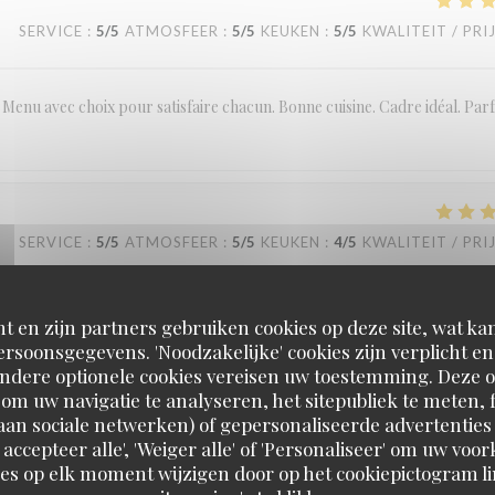
SERVICE
:
5
/5
ATMOSFEER
:
5
/5
KEUKEN
:
5
/5
KWALITEIT / PRI
Menu avec choix pour satisfaire chacun. Bonne cuisine. Cadre idéal. Parf
SERVICE
:
5
/5
ATMOSFEER
:
5
/5
KEUKEN
:
4
/5
KWALITEIT / PRI
e repas très bon. Cadre agreable
t en zijn partners gebruiken cookies op deze site, wat kan
rsoonsgegevens. 'Noodzakelijke' cookies zijn verplicht 
Andere optionele cookies vereisen uw toestemming. Deze o
om uw navigatie te analyseren, het sitepubliek te meten, f
d aan sociale netwerken) of gepersonaliseerde advertenties
SERVICE
:
5
/5
ATMOSFEER
:
5
/5
KEUKEN
:
5
/5
KWALITEIT / PRI
 accepteer alle', 'Weiger alle' of 'Personaliseer' om uw vo
es op elk moment wijzigen door op het cookiepictogram l