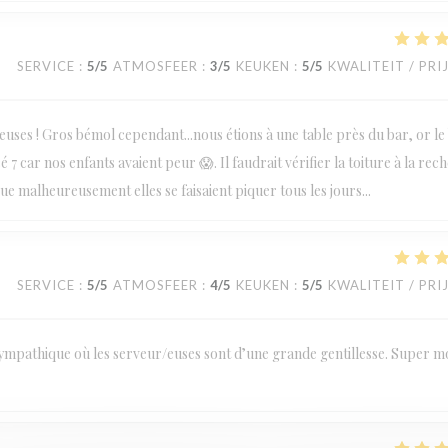
SERVICE
:
5
/5
ATMOSFEER
:
3
/5
KEUKEN
:
5
/5
KWALITEIT / PRI
veuses ! Gros bémol cependant...nous étions à une table près du bar, or le
é 7 car nos enfants avaient peur 😱. Il faudrait vérifier la toiture à la rec
que malheureusement elles se faisaient piquer tous les jours...
SERVICE
:
5
/5
ATMOSFEER
:
4
/5
KEUKEN
:
5
/5
KWALITEIT / PRI
mpathique où les serveur/euses sont d’une grande gentillesse. Super 