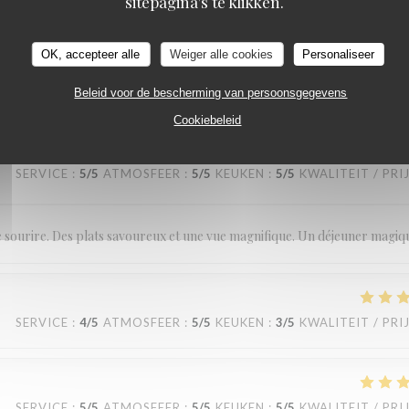
sitepagina's te klikken.
SERVICE
:
5
/5
ATMOSFEER
:
5
/5
KEUKEN
:
5
/5
KWALITEIT / PRI
OK, accepteer alle
Weiger alle cookies
Personaliseer
Beleid voor de bescherming van persoonsgegevens
Cookiebeleid
SERVICE
:
5
/5
ATMOSFEER
:
5
/5
KEUKEN
:
5
/5
KWALITEIT / PRI
le sourire. Des plats savoureux et une vue magnifique. Un déjeuner magiq
SERVICE
:
4
/5
ATMOSFEER
:
5
/5
KEUKEN
:
3
/5
KWALITEIT / PRI
SERVICE
:
5
/5
ATMOSFEER
:
5
/5
KEUKEN
:
5
/5
KWALITEIT / PRI