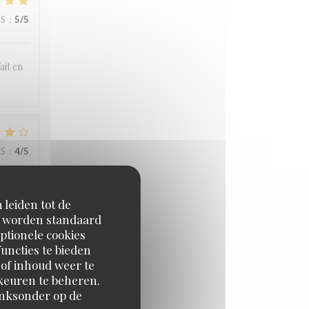
JS
:
5
/5
ait en
JS
:
4
/5
 leiden tot de
en worden standaard
ptionele cookies
uncties te bieden
 of inhoud weer te
JS
:
5
/5
orkeuren te beheren.
inksonder op de