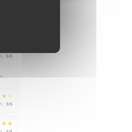
JS
:
4
/5
JS
:
5
/5
ue….
JS
:
3
/5
JS
:
5
/5