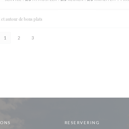
l et autour de bons plats
1
2
3
 ONS
RESERVERING