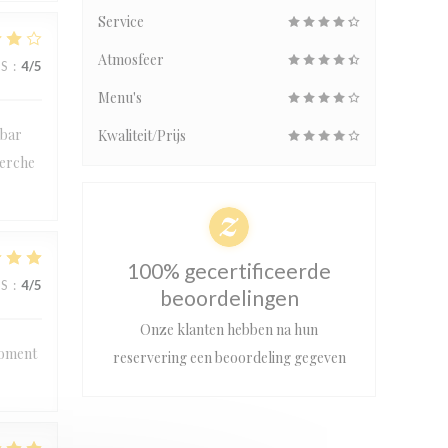
Service
Atmosfeer
JS
:
4
/5
Menu's
 bar
Kwaliteit/Prijs
herche
100% gecertificeerde
JS
:
4
/5
beoordelingen
Onze klanten hebben na hun
moment
reservering een beoordeling gegeven