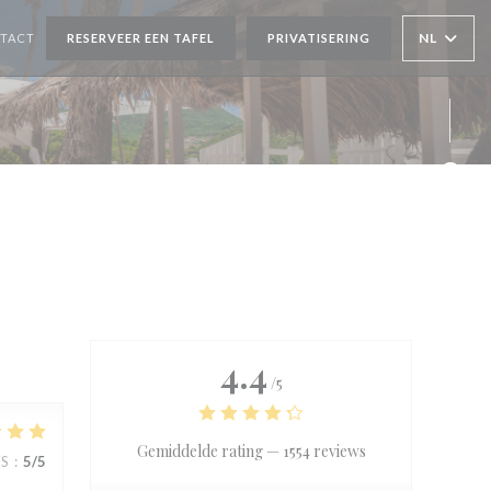
NL
NTACT
RESERVEER EEN TAFEL
PRIVATISERING
Face
Inst
4.4
/5
Gemiddelde rating —
1554 reviews
JS
:
5
/5