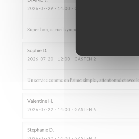
2026-07-29
- 14:00 - GASTEN 4
Super bon, accueil sympa service rapide.
Sophie
D
2026-07-20
- 12:00 - GASTEN 2
Un service comme on l’aime: simple , attentionné et avec 
Valentine
H
2026-07-22
- 14:00 - GASTEN 6
Stephanie
D
2026-07-20
- 14:00 - GASTEN 3