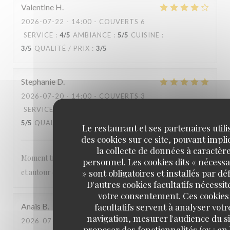
Valentine
H
2026-07-22
- 14:00 - COUVERTS 6
SERVICE
:
4
/5
AMBIANCE
:
5
/5
CUISINE
:
3
/5
QUALITÉ / PRIX
:
3
/5
Stephanie
D
2026-07-20
- 14:00 - COUVERTS 3
SERVICE
:
5
/5
AMBIANCE
:
5
/5
CUISINE
:
5
/5
QUALITÉ / PRIX
:
5
/5
Le restaurant et ses partenaires utili
des cookies sur ce site, pouvant impl
la collecte de données à caractèr
Moment très agréable les pieds dans l’eau , abrité du soleil
personnel. Les cookies dits « nécessa
» sont obligatoires et installés par dé
et autour de bons plats
D'autres cookies facultatifs nécessit
votre consentement. Ces cookies
facultatifs servent à analyser votr
Anais
B
navigation, mesurer l'audience du si
2026-07-19
- 12:00 - COUVERTS 2
proposer des fonctionnalités (ex : en 