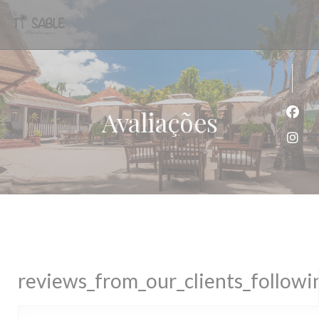
Painel de Gerenciamento de Cookies
Avaliações
Face
Inst
reviews_from_our_clients_follow