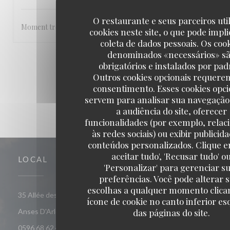
O restaurante e seus parceiros uti
Moment très agréable les pieds dans l’eau , abrité du soleil et aut
cookies neste site, o que pode impli
coleta de dados pessoais. Os coo
denominados «necessários» s
1
2
3
obrigatórios e instalados por pad
Outros cookies opcionais requere
consentimento. Esses cookies opci
servem para analisar sua navegação
a audiência do site, oferecer
funcionalidades (por exemplo, relac
às redes sociais) ou exibir publicid
conteúdos personalizados. Clique e
aceitar tudo', 'Recusar tudo' o
LOCAL
'Personalizar' para gerenciar s
preferências. Você pode alterar 
escolhas a qualquer momento clica
35 Allée des Raisiniers, Quartier Grande Anse 97217 Les
ícone de cookie no canto inferior e
((abre numa nova janela))
das páginas do site.
Anses D'Arlet
0596 68 62 44