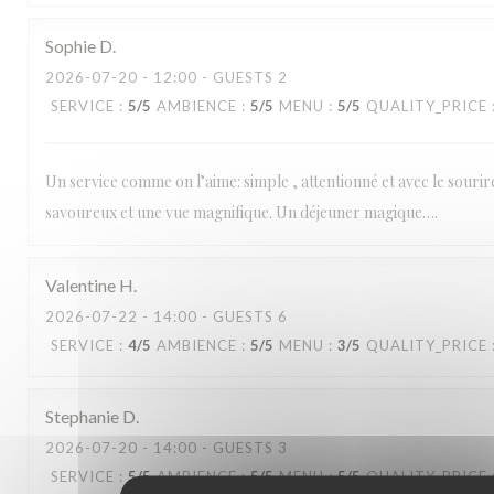
Sophie
D
2026-07-20
- 12:00 - GUESTS 2
SERVICE
:
5
/5
AMBIENCE
:
5
/5
MENU
:
5
/5
QUALITY_PRICE
Un service comme on l’aime: simple , attentionné et avec le sourir
savoureux et une vue magnifique. Un déjeuner magique….
Valentine
H
2026-07-22
- 14:00 - GUESTS 6
SERVICE
:
4
/5
AMBIENCE
:
5
/5
MENU
:
3
/5
QUALITY_PRICE
Stephanie
D
2026-07-20
- 14:00 - GUESTS 3
SERVICE
:
5
/5
AMBIENCE
:
5
/5
MENU
:
5
/5
QUALITY_PRICE