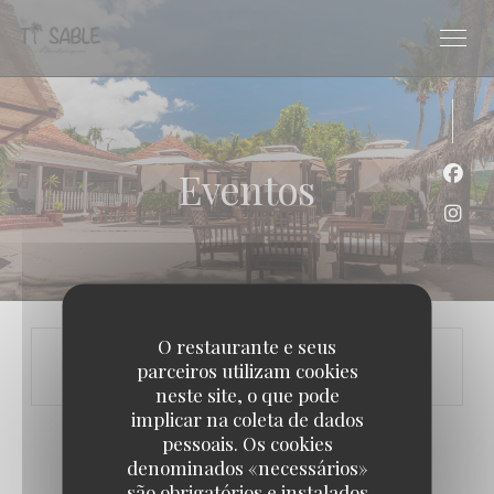
Painel de Gerenciamento de Cookies
Eventos
Face
Inst
O restaurante e seus
parceiros utilizam cookies
neste site, o que pode
implicar na coleta de dados
pessoais. Os cookies
denominados «necessários»
são obrigatórios e instalados