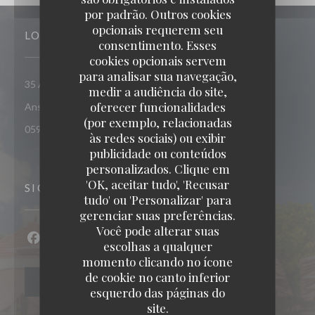
por padrão. Outros cookies
opcionais requerem seu
LOCAL
consentimento. Esses
cookies opcionais servem
para analisar sua navegação,
35 Allée des Raisiniers, Quartier Grande Anse 97217 Les
medir a audiência do site,
oferecer funcionalidades
((abre numa nova janela))
Anses D'Arlet
(por exemplo, relacionadas
0596 68 62 44
às redes sociais) ou exibir
publicidade ou conteúdos
personalizados. Clique em
'OK, aceitar tudo', 'Recusar
SIGA-NOS
tudo' ou 'Personalizar' para
gerenciar suas preferências.
Você pode alterar suas
escolhas a qualquer
Facebook ((abre numa nova janela))
Instagram ((abre numa nova janela))
momento clicando no ícone
de cookie no canto inferior
NEWSLETTER
esquerdo das páginas do
site.