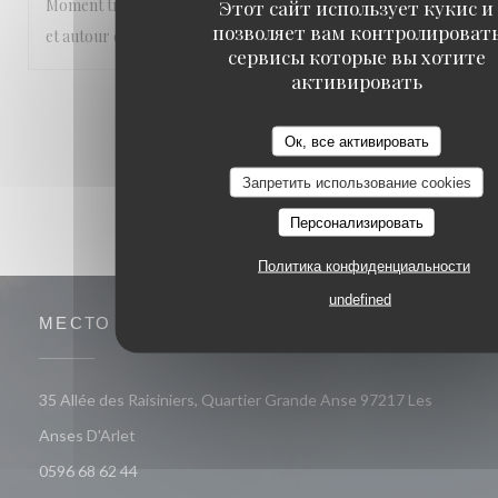
Moment très agréable les pieds dans l’eau , abrité du soleil
Этот сайт использует кукис и
позволяет вам контролироват
et autour de bons plats
сервисы которые вы хотите
активировать
1
2
3
Ок, все активировать
Запретить использование cookies
Персонализировать
Политика конфиденциальности
undefined
МЕСТО
35 Allée des Raisiniers, Quartier Grande Anse 97217 Les
((открывается в новом окне))
Anses D'Arlet
0596 68 62 44