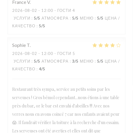
France
V
2026-08-02
- 12:00 - ГОСТИ 4
УСЛУГИ
:
5
/5
АТМОСФЕРА
:
5
/5
МЕНЮ
:
5
/5
ЦЕНА /
КАЧЕСТВО
:
5
/5
Sophie
T
2026-08-02
- 12:00 - ГОСТИ 5
УСЛУГИ
:
5
/5
АТМОСФЕРА
:
3
/5
МЕНЮ
:
5
/5
ЦЕНА /
КАЧЕСТВО
:
4
/5
Restaurant très sympa, service au petits soins par les
serveuses ! Gros bémol cependant...nous étions à une table
près du bar, or le bar est envahi d'abeilles !!! Avec nos
verres nous en avons coincé 7 car nos enfants avaient peur
😱. Il faudrait vérifier la toiture à la recherche d'un essaim.
Les serveuses ont été averties et elles ont dit que