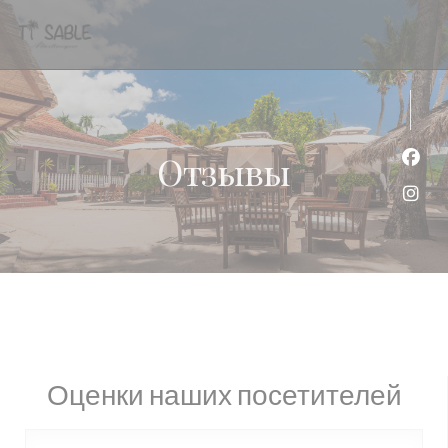
Панель управления cookies
Отзывы
Face
Inst
Оценки наших посетителей