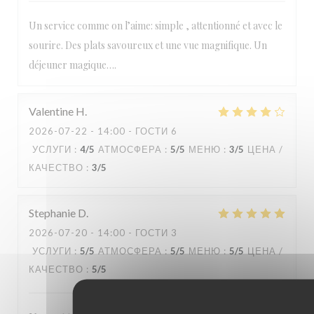
Un service comme on l’aime: simple , attentionné et avec le
sourire. Des plats savoureux et une vue magnifique. Un
déjeuner magique….
Valentine
H
2026-07-22
- 14:00 - ГОСТИ 6
УСЛУГИ
:
4
/5
АТМОСФЕРА
:
5
/5
МЕНЮ
:
3
/5
ЦЕНА /
КАЧЕСТВО
:
3
/5
Stephanie
D
2026-07-20
- 14:00 - ГОСТИ 3
УСЛУГИ
:
5
/5
АТМОСФЕРА
:
5
/5
МЕНЮ
:
5
/5
ЦЕНА /
КАЧЕСТВО
:
5
/5