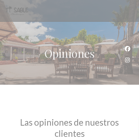
Personalización de sus opciones de cookies
Opiniones
Face
Inst
Las opiniones de nuestros
clientes