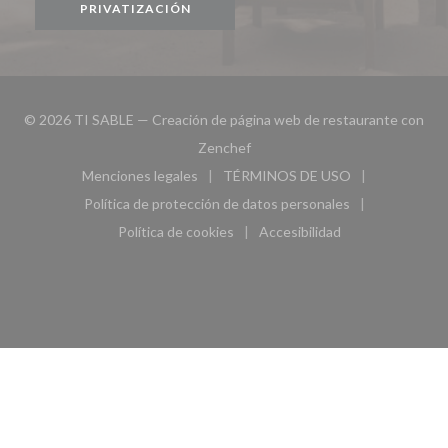
PRIVATIZACIÓN
© 2026 TI SABLE — Creación de página web de restaurante con
((abre en una nueva ventana))
Zenchef
Menciones legales
TÉRMINOS DE USO
((abre en una nueva ventana))
((abre en una nueva ven
Política de protección de datos personales
((abre en una nueva ventana))
Política de cookies
Accesibilidad
((abre en una nueva ventana))
((abre en una nueva ven