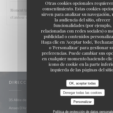
Otras cookies opcionales requiere
consentimiento. Estas cookies opcio
Moment très agréable les pieds dans l’eau , abrité du soleil
sirven para analizar su navegación,
et autour de bons plats
la audiencia del sitio, ofrecer
funcionalidades (por ejemplo,
relacionadas con redes sociales) o m
1
2
3
publicidad o contenidos personaliz
Haga clic en 'Aceptar todo', 'Rechazar
o 'Personalizar' para gestionar s
preferencias. Puede cambiar sus op
en cualquier momento haciendo clic 
icono de cookie en la parte inferi
izquierda de las páginas del sitio
DIRECCIÓN
OK, aceptar todas
Denegar todas las cookies
35 Allée des Raisiniers, Quartier Grande Anse 97217 Les
Personalizar
((abre en una nueva ventana))
Anses D'Arlet
Política de protección de datos personal