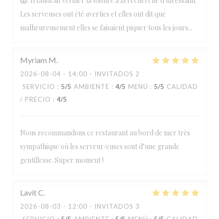
😱. Il faudrait vérifier la toiture à la recherche d'un essaim.
Les serveuses ont été averties et elles ont dit que
malheureusement elles se faisaient piquer tous les jours...
Myriam
M
2026-08-04
- 14:00 - INVITADOS 2
SERVICIO
:
5
/5
AMBIENTE
:
4
/5
MENÚ
:
5
/5
CALIDAD
/ PRECIO
:
4
/5
Nous recommandons ce restaurant au bord de mer très
sympathique où les serveur/euses sont d’une grande
gentillesse. Super moment !
Lavit
C
2026-08-03
- 12:00 - INVITADOS 3