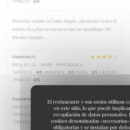
/ PRECIO
:
5
/5
Un service comme on l’aime: simple , attentionné et avec le
sourire. Des plats savoureux et une vue magnifique. Un
déjeuner magique….
Valentine
H
2026-07-22
- 14:00 - INVITADOS 6
SERVICIO
:
4
/5
AMBIENTE
:
5
/5
MENÚ
:
3
/5
CALIDAD
/ PRECIO
:
3
/5
Stephanie
D
El restaurante y sus socios utilizan c
2026-07-20
- 14:00 - INVITADOS 3
en este sitio, lo que puede implicar
recopilación de datos personales. 
SERVICIO
:
5
/5
AMBIENTE
:
5
/5
MENÚ
:
5
/5
CALIDAD
cookies denominadas «necesarias»
/ PRECIO
:
5
/5
obligatorias y se instalan por defe