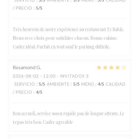
SERVICIO
:
5
/5
AMBIENTE
:
5
/5
MENÚ
:
5
/5
CALIDAD
/ PRECIO
:
5
/5
Très heureux de notre expérience au restaurant Ty Sable.
Menu avec choix pour satisfaire chacun. Bonne cuisine.
Cadre idéal. Parfait en tout sauf le parking difficile.
Rosamond
G
2026-08-02
- 12:00 - INVITADOS 3
SERVICIO
:
5
/5
AMBIENTE
:
5
/5
MENÚ
:
4
/5
CALIDAD
/ PRECIO
:
4
/5
Bon accueil, service assez rapide pas de longue attente. Le
repas très bon. Cadre agreable