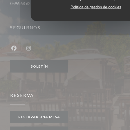
0596 68 62 44
Política de gestión de cookies
SEGUIRNOS
Facebook ((abre en una nueva ventana))
Instagram ((abre en una nueva ventana))
BOLETÍN
RESERVA
RESERVAR UNA MESA