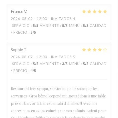
France
V
2026-08-02
- 12:00 - INVITADOS 4
SERVICIO
:
5
/5
AMBIENTE
:
5
/5
MENÚ
:
5
/5
CALIDAD
/ PRECIO
:
5
/5
Sophie
T
2026-08-02
- 12:00 - INVITADOS 5
SERVICIO
:
5
/5
AMBIENTE
:
3
/5
MENÚ
:
5
/5
CALIDAD
/ PRECIO
:
4
/5
Restaurant très sympa, service au petits soins par les
serveuses ! Gros bémol cependant...nous étions à une table
près du bar, or le bar est envahi d'abeilles !!! Avec nos
verres nous en avons coincé 7 car nos enfants avaient peur