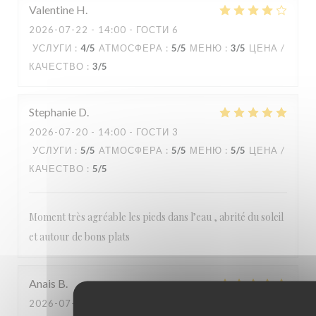
Valentine
H
2026-07-22
- 14:00 - ГОСТИ 6
УСЛУГИ
:
4
/5
АТМОСФЕРА
:
5
/5
МЕНЮ
:
3
/5
ЦЕНА /
КАЧЕСТВО
:
3
/5
Stephanie
D
2026-07-20
- 14:00 - ГОСТИ 3
УСЛУГИ
:
5
/5
АТМОСФЕРА
:
5
/5
МЕНЮ
:
5
/5
ЦЕНА /
КАЧЕСТВО
:
5
/5
Moment très agréable les pieds dans l’eau , abrité du soleil
et autour de bons plats
Anais
B
2026-07-19
- 12:00 - ГОСТИ 2