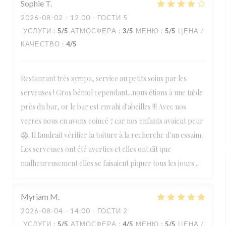
Sophie
T
2026-08-02
- 12:00 - ГОСТИ 5
УСЛУГИ
:
5
/5
АТМОСФЕРА
:
3
/5
МЕНЮ
:
5
/5
ЦЕНА /
КАЧЕСТВО
:
4
/5
Restaurant très sympa, service au petits soins par les
serveuses ! Gros bémol cependant...nous étions à une table
près du bar, or le bar est envahi d'abeilles !!! Avec nos
verres nous en avons coincé 7 car nos enfants avaient peur
😱. Il faudrait vérifier la toiture à la recherche d'un essaim.
Les serveuses ont été averties et elles ont dit que
malheureusement elles se faisaient piquer tous les jours...
Myriam
M
2026-08-04
- 14:00 - ГОСТИ 2
УСЛУГИ
:
5
/5
АТМОСФЕРА
:
4
/5
МЕНЮ
:
5
/5
ЦЕНА /