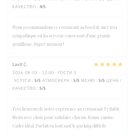
КАЧЕСТВО
:
4
/5
Nous recommandons ce restaurant au bord de mer très
sympathique où les serveur/euses sont d’une grande
gentillesse. Super moment !
Lavit
C
2026-08-03
- 12:00 - ГОСТИ 3
УСЛУГИ
:
5
/5
АТМОСФЕРА
:
5
/5
МЕНЮ
:
5
/5
ЦЕНА /
КАЧЕСТВО
:
5
/5
Très heureux de notre expérience au restaurant Ty Sable.
Menu avec choix pour satisfaire chacun. Bonne cuisine.
Cadre idéal. Parfait en tout sauf le parking difficile.