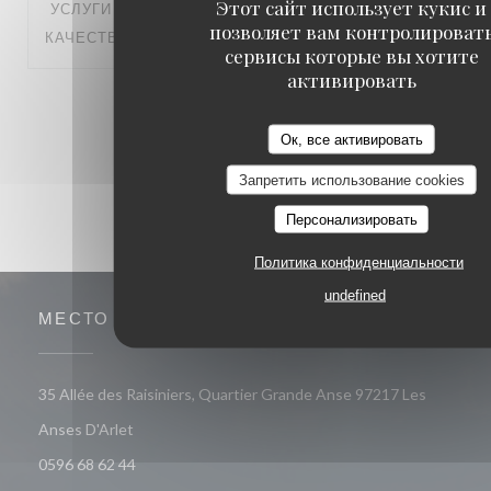
Этот сайт использует кукис и
УСЛУГИ
:
5
/5
АТМОСФЕРА
:
4
/5
МЕНЮ
:
5
/5
ЦЕНА /
позволяет вам контролироват
КАЧЕСТВО
:
4
/5
сервисы которые вы хотите
активировать
1
2
3
Ок, все активировать
Запретить использование cookies
Персонализировать
Политика конфиденциальности
undefined
МЕСТО
35 Allée des Raisiniers, Quartier Grande Anse 97217 Les
((открывается в новом окне))
Anses D'Arlet
0596 68 62 44