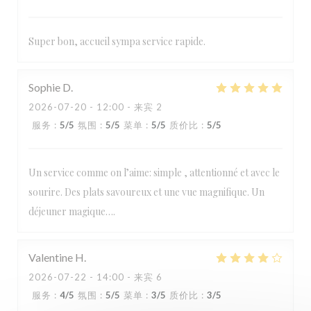
Super bon, accueil sympa service rapide.
Sophie
D
2026-07-20
- 12:00 - 来宾 2
服务
:
5
/5
氛围
:
5
/5
菜单
:
5
/5
质价比
:
5
/5
Un service comme on l’aime: simple , attentionné et avec le
sourire. Des plats savoureux et une vue magnifique. Un
déjeuner magique….
Valentine
H
2026-07-22
- 14:00 - 来宾 6
服务
:
4
/5
氛围
:
5
/5
菜单
:
3
/5
质价比
:
3
/5