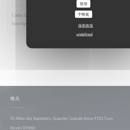
禁用
个性化
Cadre très appréciable, plats copieux et très bon. Très
bon rapport qualité prix
保密政策
undefined
1
2
3
地点
35 Allée des Raisiniers, Quartier Grande Anse 97217 Les
((在新窗口中打开))
Anses D'Arlet