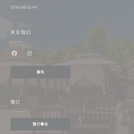
0596 68 62 44
关注我们
Facebook ((在新窗口中打开))
Instagram ((在新窗口中打开))
通讯
预订
预订餐位