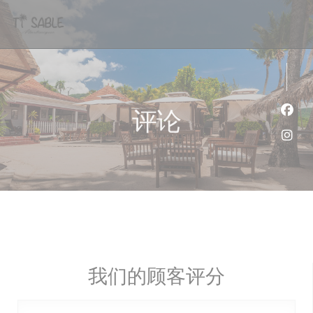
Cookie管理面板
评论
Fac
Ins
我们的顾客评分