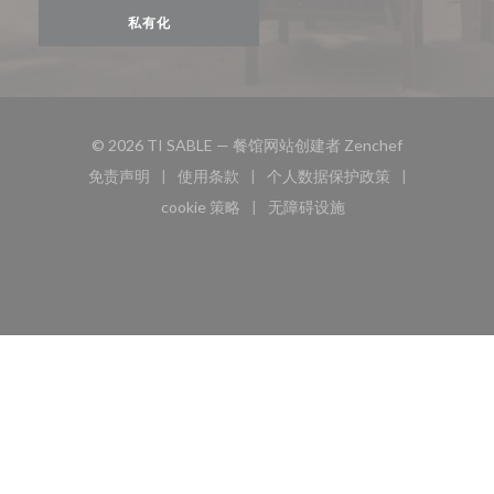
私有化
((在新窗口中打
© 2026 TI SABLE — 餐馆网站创建者
Zenchef
免责声明
使用条款
个人数据保护政策
((在新窗口中打开))
((在新窗口中打开))
((在新窗口中打开))
cookie 策略
无障碍设施
((在新窗口中打开))
((在新窗口中打开))