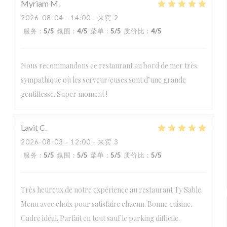
Myriam
M
2026-08-04
- 14:00 - 来宾 2
服务
:
5
/5
氛围
:
4
/5
菜单
:
5
/5
质价比
:
4
/5
Nous recommandons ce restaurant au bord de mer très
sympathique où les serveur/euses sont d’une grande
gentillesse. Super moment !
Lavit
C
2026-08-03
- 12:00 - 来宾 3
服务
:
5
/5
氛围
:
5
/5
菜单
:
5
/5
质价比
:
5
/5
Très heureux de notre expérience au restaurant Ty Sable.
Menu avec choix pour satisfaire chacun. Bonne cuisine.
Cadre idéal. Parfait en tout sauf le parking difficile.