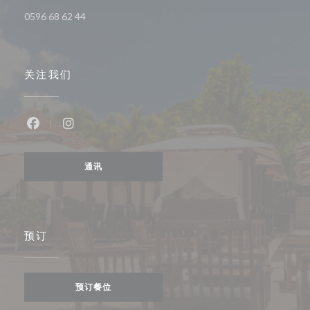
0596 68 62 44
关注我们
Facebook ((在新窗口中打开))
Instagram ((在新窗口中打开))
通讯
预订
预订餐位