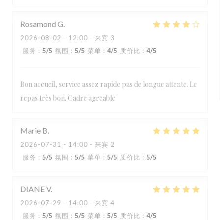
Rosamond
G
2026-08-02
- 12:00 - 来宾 3
服务
:
5
/5
氛围
:
5
/5
菜单
:
4
/5
质价比
:
4
/5
Bon accueil, service assez rapide pas de longue attente. Le
repas très bon. Cadre agreable
Marie
B
2026-07-31
- 14:00 - 来宾 2
服务
:
5
/5
氛围
:
5
/5
菜单
:
5
/5
质价比
:
5
/5
DIANE
V
2026-07-29
- 14:00 - 来宾 4
服务
:
5
/5
氛围
:
5
/5
菜单
:
5
/5
质价比
:
4
/5