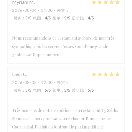
Myriam
M
2026-08-04
- 14:00 - 来宾 2
服务
:
5
/5
氛围
:
4
/5
菜单
:
5
/5
质价比
:
4
/5
Nous recommandons ce restaurant au bord de mer très
sympathique où les serveur/euses sont d’une grande
gentillesse. Super moment !
Lavit
C
2026-08-03
- 12:00 - 来宾 3
服务
:
5
/5
氛围
:
5
/5
菜单
:
5
/5
质价比
:
5
/5
Très heureux de notre expérience au restaurant Ty Sable.
Menu avec choix pour satisfaire chacun. Bonne cuisine.
Cadre idéal. Parfait en tout sauf le parking difficile.