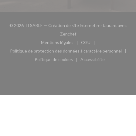
© 2026 TI SABLE — Création de site internet restaurant avec
((ouvre une nouvelle fenêtre))
Zenchef
Mentions légales
CGU
((ouvre une nouvelle fenêtre))
((ouvre une nouvelle fen
Politique de protection des données à caractère personnel
((ouvre une nouvelle fenêtre))
Politique de cookies
Accessibilite
((ouvre une nouvelle fenêtre))
((ouvre une nouvelle fe