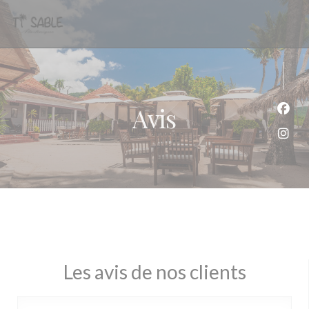
Personnalisation de vos choix en matière de cookies
Avis
Face
Inst
Les avis de nos clients