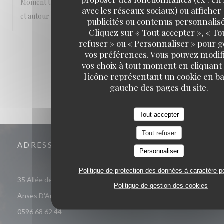
Moment très agréable les pieds dans l’eau , abrité du soleil
avec les réseaux sociaux) ou afficher
et autour de bons plats
publicités ou contenus personnalisé
Cliquez sur « Tout accepter », « To
refuser » ou « Personnaliser » pour 
1
2
3
vos préférences. Vous pouvez modif
vos choix à tout moment en cliquant
l'icône représentant un cookie en ba
gauche des pages du site.
Tout accepter
Tout refuser
ADRESSE
Personnaliser
Politique de protection des données à caractère p
35 Allée des Raisiniers, Quartier Grande Anse 97217 Les
Politique de gestion des cookies
((ouvre une nouvelle fenêtre))
Anses D'Arlet
0596 68 62 44