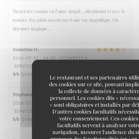
Un service comme on l’aime: simple , attentionné et avec le
sourire. Des plats savoureux et une vue magnifique. Un
déjeuner magique….
Valentine
H
2026-07-22
- 14:00 - COUVERTS 6
SERVICE
:
4
/5
AMBIANCE
:
5
/5
CUISINE
:
3
/5
QUALITÉ / PRIX
:
3
/5
Le restaurant et ses partenaires utili
des cookies sur ce site, pouvant impl
la collecte de données à caractèr
Stephanie
D
personnel. Les cookies dits « nécessa
2026-07-20
- 14:00 - COUVERTS 3
» sont obligatoires et installés par dé
D'autres cookies facultatifs nécessit
SERVICE
:
5
/5
AMBIANCE
:
5
/5
CUISINE
:
votre consentement. Ces cookies
5
/5
QUALITÉ / PRIX
:
5
/5
facultatifs servent à analyser votr
navigation, mesurer l'audience du si
proposer des fonctionnalités (ex : en 