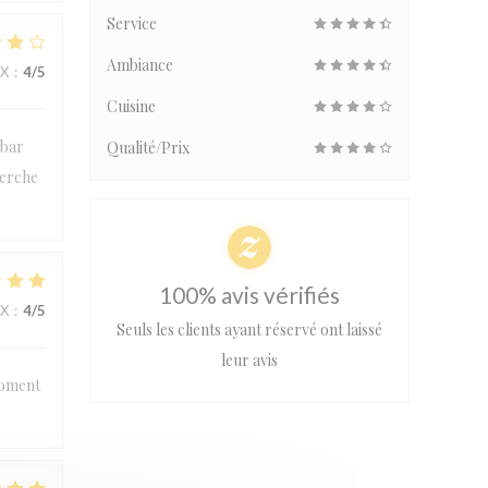
Service
Ambiance
IX
:
4
/5
Cuisine
 bar
Qualité/Prix
herche
100% avis vérifiés
IX
:
4
/5
Seuls les clients ayant réservé ont laissé
leur avis
moment