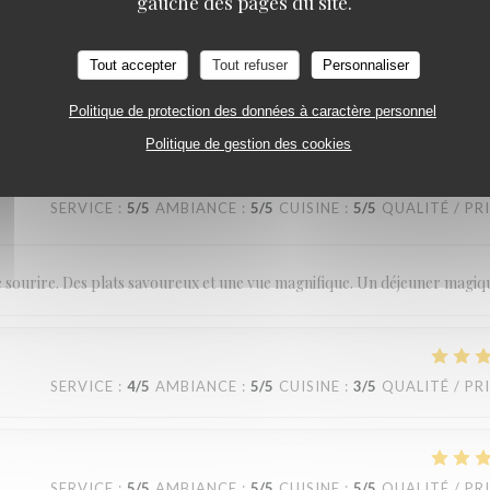
gauche des pages du site.
SERVICE
:
5
/5
AMBIANCE
:
5
/5
CUISINE
:
5
/5
QUALITÉ / PR
Tout accepter
Tout refuser
Personnaliser
Politique de protection des données à caractère personnel
Politique de gestion des cookies
SERVICE
:
5
/5
AMBIANCE
:
5
/5
CUISINE
:
5
/5
QUALITÉ / PR
le sourire. Des plats savoureux et une vue magnifique. Un déjeuner magiq
SERVICE
:
4
/5
AMBIANCE
:
5
/5
CUISINE
:
3
/5
QUALITÉ / PR
SERVICE
:
5
/5
AMBIANCE
:
5
/5
CUISINE
:
5
/5
QUALITÉ / PR