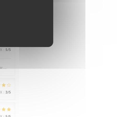
IX
:
4
/5
IX
:
5
/5
ue….
IX
:
3
/5
IX
:
5
/5