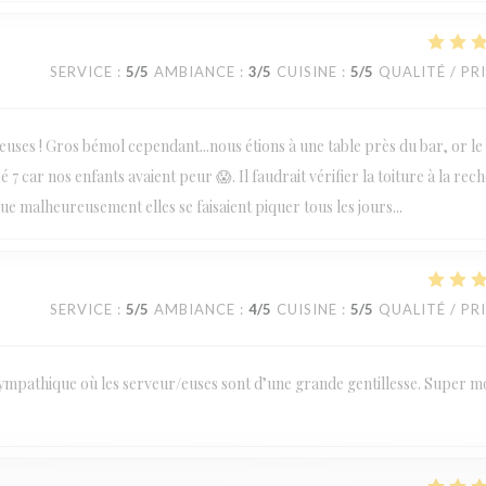
SERVICE
:
5
/5
AMBIANCE
:
3
/5
CUISINE
:
5
/5
QUALITÉ / PR
veuses ! Gros bémol cependant...nous étions à une table près du bar, or le
é 7 car nos enfants avaient peur 😱. Il faudrait vérifier la toiture à la rec
que malheureusement elles se faisaient piquer tous les jours...
SERVICE
:
5
/5
AMBIANCE
:
4
/5
CUISINE
:
5
/5
QUALITÉ / PR
mpathique où les serveur/euses sont d’une grande gentillesse. Super 