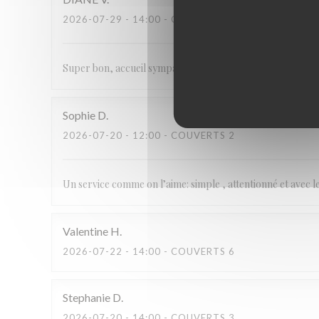
2026-07-29
- 14:00 - COUVERTS 4
Super bon, accueil sympa service rapide.
Sophie
D
2026-07-20
- 12:00 - COUVERTS 2
Un service comme on l’aime: simple , attentionné et avec 
Valentine
H
2026-07-22
- 14:00 - COUVERTS 6
Stephanie
D
2026-07-20
- 14:00 - COUVERTS 3