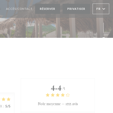
FR
S
ACCÈS/CONTACT
RÉSERVER
PRIVATISER
Face
Inst
4.4
/5
Note moyenne —
1555 avis
IX
:
5
/5