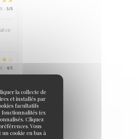
IX
:
5
/5
ait en
IX
:
4
/5
iquer la collecte de
res et installés par
okies facultatifs
 fonctionnalités (ex
sonnalisés. Cliquez
IX
:
5
/5
 préférences. Vous
 un cookie en bas à