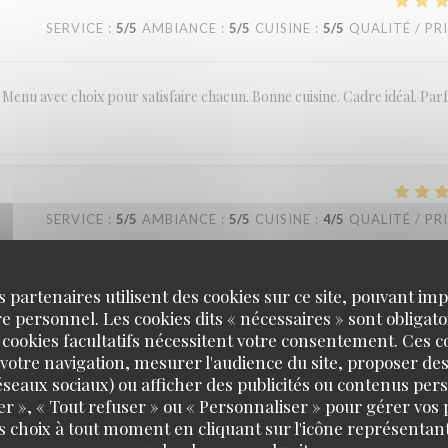
SERVICE
:
5
/5
AMBIANCE
:
5
/5
CUISINE
:
5
/5
QUALITÉ / PR
Menu avec choix pour satisfaire chacun. Bonne cuisine. Cadre idéal. Parf
SERVICE
:
5
/5
AMBIANCE
:
5
/5
CUISINE
:
4
/5
QUALITÉ / PR
e repas très bon. Cadre agreable
s partenaires utilisent des cookies sur ce site, pouvant impl
 personnel. Les cookies dits « nécessaires » sont obligatoi
 cookies facultatifs nécessitent votre consentement. Ces co
votre navigation, mesurer l'audience du site, proposer des
 réseaux sociaux) ou afficher des publicités ou contenus per
SERVICE
:
5
/5
AMBIANCE
:
5
/5
CUISINE
:
5
/5
QUALITÉ / PR
er », « Tout refuser » ou « Personnaliser » pour gérer vos
s choix à tout moment en cliquant sur l'icône représentant