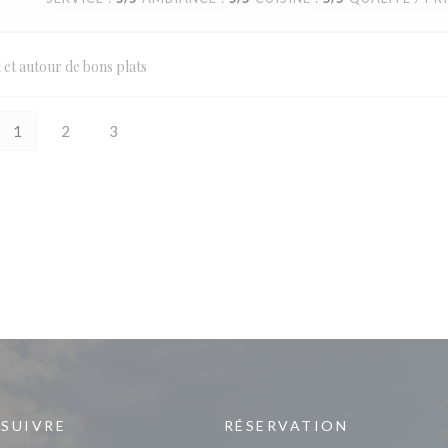
l et autour de bons plats
1
2
3
 SUIVRE
RÉSERVATION