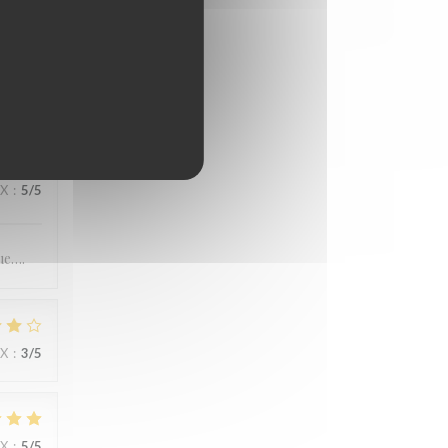
IX
:
4
/5
IX
:
5
/5
ue….
IX
:
3
/5
IX
:
5
/5