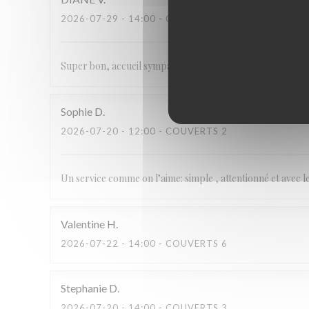
2026-07-29
- 14:00 - COUVERTS 4
Super bon, accueil sympa service rapide.
Sophie
D
2026-07-20
- 12:00 - COUVERTS 2
Un service comme on l’aime: simple , attentionné et avec 
Valentine
H
2026-07-22
- 14:00 - COUVERTS 6
Stephanie
D
2026-07-20
- 14:00 - COUVERTS 3