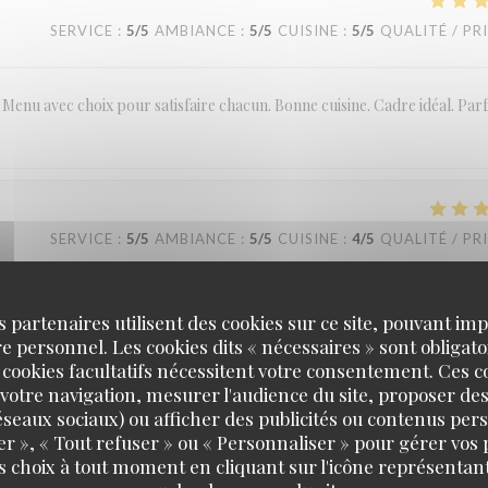
SERVICE
:
5
/5
AMBIANCE
:
5
/5
CUISINE
:
5
/5
QUALITÉ / PR
Menu avec choix pour satisfaire chacun. Bonne cuisine. Cadre idéal. Parf
SERVICE
:
5
/5
AMBIANCE
:
5
/5
CUISINE
:
4
/5
QUALITÉ / PR
e repas très bon. Cadre agreable
s partenaires utilisent des cookies sur ce site, pouvant impl
 personnel. Les cookies dits « nécessaires » sont obligatoi
 cookies facultatifs nécessitent votre consentement. Ces co
votre navigation, mesurer l'audience du site, proposer des
 réseaux sociaux) ou afficher des publicités ou contenus per
SERVICE
:
5
/5
AMBIANCE
:
5
/5
CUISINE
:
5
/5
QUALITÉ / PR
er », « Tout refuser » ou « Personnaliser » pour gérer vos
s choix à tout moment en cliquant sur l'icône représentant