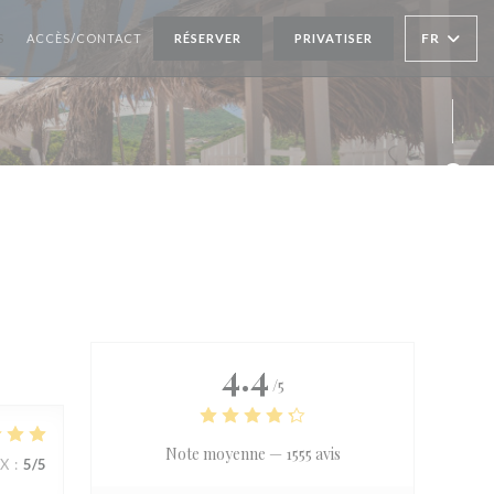
FR
S
ACCÈS/CONTACT
RÉSERVER
PRIVATISER
Face
Inst
4.4
/5
Note moyenne —
1555 avis
IX
:
5
/5