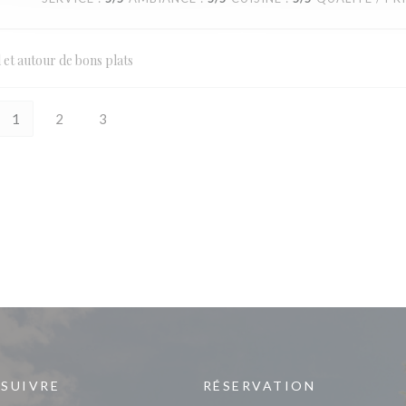
l et autour de bons plats
1
2
3
 SUIVRE
RÉSERVATION