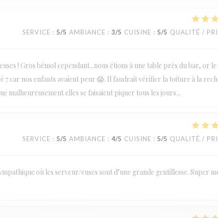
SERVICE
:
5
/5
AMBIANCE
:
3
/5
CUISINE
:
5
/5
QUALITÉ / PR
veuses ! Gros bémol cependant...nous étions à une table près du bar, or le
é 7 car nos enfants avaient peur 😱. Il faudrait vérifier la toiture à la rec
que malheureusement elles se faisaient piquer tous les jours...
SERVICE
:
5
/5
AMBIANCE
:
4
/5
CUISINE
:
5
/5
QUALITÉ / PR
mpathique où les serveur/euses sont d’une grande gentillesse. Super 