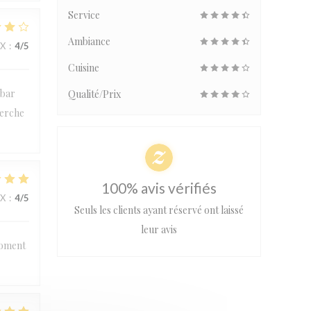
Service
Ambiance
IX
:
4
/5
Cuisine
 bar
Qualité/Prix
herche
100% avis vérifiés
IX
:
4
/5
Seuls les clients ayant réservé ont laissé
leur avis
moment