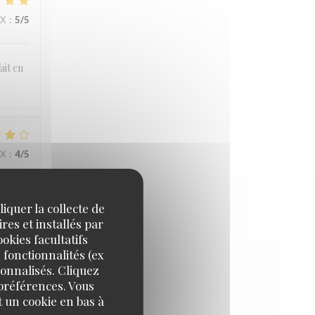
IX
:
5
/5
ait en
IX
:
4
/5
iquer la collecte de
res et installés par
okies facultatifs
 fonctionnalités (ex
sonnalisés. Cliquez
IX
:
5
/5
 préférences. Vous
 un cookie en bas à