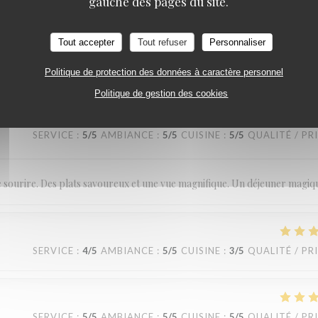
gauche des pages du site.
SERVICE
:
5
/5
AMBIANCE
:
5
/5
CUISINE
:
5
/5
QUALITÉ / PR
Tout accepter
Tout refuser
Personnaliser
Politique de protection des données à caractère personnel
Politique de gestion des cookies
SERVICE
:
5
/5
AMBIANCE
:
5
/5
CUISINE
:
5
/5
QUALITÉ / PR
le sourire. Des plats savoureux et une vue magnifique. Un déjeuner magiq
SERVICE
:
4
/5
AMBIANCE
:
5
/5
CUISINE
:
3
/5
QUALITÉ / PR
SERVICE
:
5
/5
AMBIANCE
:
5
/5
CUISINE
:
5
/5
QUALITÉ / PR