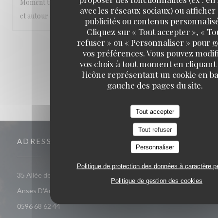
Moment très agréable les pieds dans l’eau , abrité du soleil
avec les réseaux sociaux) ou afficher
et autour de bons plats
publicités ou contenus personnalisé
Cliquez sur « Tout accepter », « To
refuser » ou « Personnaliser » pour 
1
2
3
vos préférences. Vous pouvez modif
vos choix à tout moment en cliquant
l'icône représentant un cookie en ba
gauche des pages du site.
Tout accepter
Tout refuser
ADRESSE
Personnaliser
Politique de protection des données à caractère p
35 Allée des Raisiniers, Quartier Grande Anse 97217 Les
Politique de gestion des cookies
((ouvre une nouvelle fenêtre))
Anses D'Arlet
0596 68 62 44