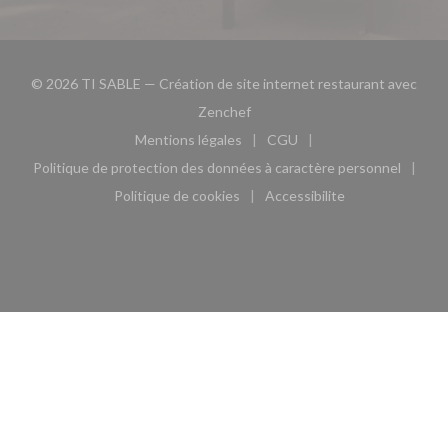
© 2026 TI SABLE — Création de site internet restaurant avec
((ouvre une nouvelle fenêtre))
Zenchef
Mentions légales
CGU
((ouvre une nouvelle fenêtre))
((ouvre une nouvelle fen
Politique de protection des données à caractère personnel
((ouvre une nouvelle fenêtre))
Politique de cookies
Accessibilite
((ouvre une nouvelle fenêtre))
((ouvre une nouvelle fe