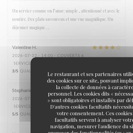
Un service comme on l’aime: simple , attentionné et avec le
sourire. Des plats savoureux et une vue magnifique. Un
déjeuner magique….
Valentine
H
2026-07-22
- 14:00 - COUVERTS 6
SERVICE
:
4
/5
AMBIANCE
:
5
/5
CUISINE
:
3
/5
QUALITÉ / PRIX
:
3
/5
Le restaurant et ses partenaires utili
des cookies sur ce site, pouvant impl
la collecte de données à caractèr
Stephanie
D
personnel. Les cookies dits « nécessa
2026-07-20
- 14:00 - COUVERTS 3
» sont obligatoires et installés par dé
D'autres cookies facultatifs nécessit
SERVICE
:
5
/5
AMBIANCE
:
5
/5
CUISINE
:
votre consentement. Ces cookies
5
/5
QUALITÉ / PRIX
:
5
/5
facultatifs servent à analyser votr
navigation, mesurer l'audience du si
proposer des fonctionnalités (ex : en 