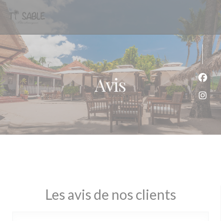
Personnalisation de vos choix en matière de cookies
Avis
Face
Inst
Les avis de nos clients