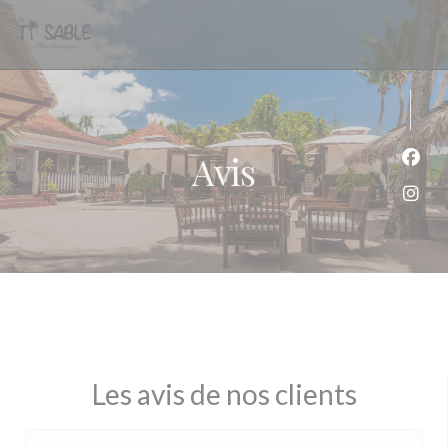
Personnalisation de vos choix en matière de cookies
Avis
Face
Inst
Les avis de nos clients