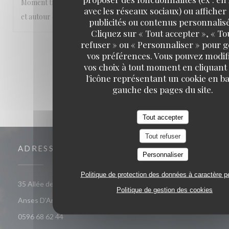
Moment très agréable les pieds dans l’eau , abrité du soleil
avec les réseaux sociaux) ou afficher
et autour de bons plats
publicités ou contenus personnalisé
Cliquez sur « Tout accepter », « To
refuser » ou « Personnaliser » pour 
1
2
3
vos préférences. Vous pouvez modif
vos choix à tout moment en cliquant
l'icône représentant un cookie en ba
gauche des pages du site.
Tout accepter
Tout refuser
ADRESSE
Personnaliser
Politique de protection des données à caractère p
35 Allée des Raisiniers, Quartier Grande Anse 97217 Les
Politique de gestion des cookies
((ouvre une nouvelle fenêtre))
Anses D'Arlet
0596 68 62 44