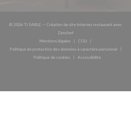
© 2026 TI SABLE — Création de site internet restaurant avec
((ouvre une nouvelle fenêtre))
Zenchef
Mentions légales
CGU
((ouvre une nouvelle fenêtre))
((ouvre une nouvelle fen
Politique de protection des données à caractère personnel
((ouvre une nouvelle fenêtre))
Politique de cookies
Accessibilite
((ouvre une nouvelle fenêtre))
((ouvre une nouvelle fe