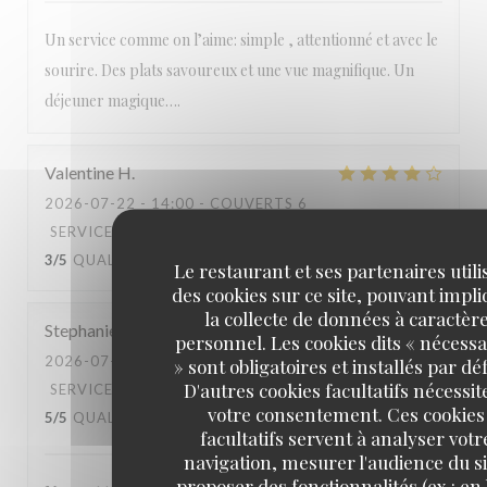
Un service comme on l’aime: simple , attentionné et avec le
sourire. Des plats savoureux et une vue magnifique. Un
déjeuner magique….
Valentine
H
2026-07-22
- 14:00 - COUVERTS 6
SERVICE
:
4
/5
AMBIANCE
:
5
/5
CUISINE
:
3
/5
QUALITÉ / PRIX
:
3
/5
Le restaurant et ses partenaires utili
des cookies sur ce site, pouvant impl
la collecte de données à caractèr
Stephanie
D
personnel. Les cookies dits « nécessa
2026-07-20
- 14:00 - COUVERTS 3
» sont obligatoires et installés par dé
D'autres cookies facultatifs nécessit
SERVICE
:
5
/5
AMBIANCE
:
5
/5
CUISINE
:
votre consentement. Ces cookies
5
/5
QUALITÉ / PRIX
:
5
/5
facultatifs servent à analyser votr
navigation, mesurer l'audience du si
proposer des fonctionnalités (ex : en 