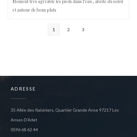
Moment très agréable les pieds dans l’eau , abrité du soleil
et autour de bons plats
1
2
3
ADRESSE
35 Allée des Raisiniers, Quartier Grande Anse 97217 Les
((öffnet ein neues Fenster))
Anses D'Arlet
0596 68 62 44