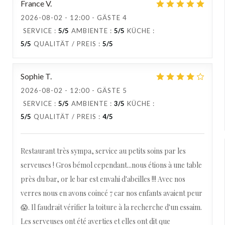
France
V
2026-08-02
- 12:00 - GÄSTE 4
SERVICE
:
5
/5
AMBIENTE
:
5
/5
KÜCHE
:
5
/5
QUALITÄT / PREIS
:
5
/5
Sophie
T
2026-08-02
- 12:00 - GÄSTE 5
SERVICE
:
5
/5
AMBIENTE
:
3
/5
KÜCHE
:
5
/5
QUALITÄT / PREIS
:
4
/5
Restaurant très sympa, service au petits soins par les
serveuses ! Gros bémol cependant...nous étions à une table
près du bar, or le bar est envahi d'abeilles !!! Avec nos
verres nous en avons coincé 7 car nos enfants avaient peur
😱. Il faudrait vérifier la toiture à la recherche d'un essaim.
Les serveuses ont été averties et elles ont dit que