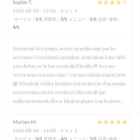
Sophie
T
2026-08-02
- 12:00 - ゲスト 5
サービス
:
5
/5
雰囲気
:
3
/5
メニュー
:
5
/5
品質-価格
:
4
/5
Restaurant très sympa, service au petits soins par les
serveuses ! Gros bémol cependant...nous étions à une table
près du bar, or le bar est envahi d'abeilles !!! Avec nos
verres nous en avons coincé 7 car nos enfants avaient peur
😱. Il faudrait vérifier la toiture à la recherche d'un essaim.
Les serveuses ont été averties et elles ont dit que
malheureusement elles se faisaient piquer tous les jours...
Myriam
M
2026-08-04
- 14:00 - ゲスト 2
サービス
:
5
/5
雰囲気
:
4
/5
メニュー
:
5
/5
品質-価格
: