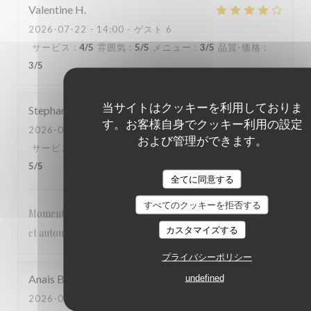
Valentine
H
2026-07-22
- 14:00 - ゲスト 6
サービス
:
4
/5
雰囲気
:
5
/5
メニュー
:
3
/5
品質-価格
:
3
/5
当サイトはクッキーを利用しておりま
Stephanie
D
す。お客様自身でクッキー利用の設定
2026-07-20
- 14:00 - ゲスト 3
および管理ができます。
サービス
:
5
/5
雰囲気
:
5
/5
メニュー
:
5
/5
品質-価格
:
5
/5
全てに同意する
すべてのクッキーを拒否する
Moment très agréable les pieds dans l’eau , abrité du soleil
カスタマイズする
et autour de bons plats
プライバシーポリシー
Anais
B
undefined
2026-07-19
- 12:00 - ゲスト 2