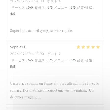
2026-07-29
- 14:00 - ゲスト 4
サービス
:
5
/5
雰囲気
:
5
/5
メニュー
:
5
/5
品質-価格
:
4
/5
Super bon, accueil sympa service rapide.
Sophie
D
2026-07-20
- 12:00 - ゲスト 2
サービス
:
5
/5
雰囲気
:
5
/5
メニュー
:
5
/5
品質-価格
:
5
/5
Un service comme on l’aime: simple , attentionné et avec le
sourire. Des plats savoureux et une vue magnifique. Un
déjeuner magique….