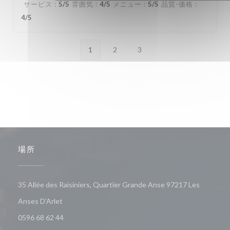
サービス
:
5
/5
雰囲気
:
4
/5
メニュー
:
5
/5
品質-価格
:
4
/5
1
2
3
場所
35 Allée des Raisiniers, Quartier Grande Anse 97217 Les
((新しいウィンドウで開きます))
Anses D'Arlet
0596 68 62 44