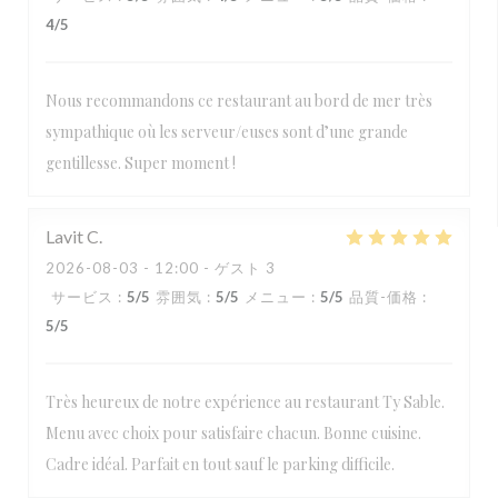
4
/5
Nous recommandons ce restaurant au bord de mer très
sympathique où les serveur/euses sont d’une grande
gentillesse. Super moment !
Lavit
C
2026-08-03
- 12:00 - ゲスト 3
サービス
:
5
/5
雰囲気
:
5
/5
メニュー
:
5
/5
品質-価格
:
5
/5
Très heureux de notre expérience au restaurant Ty Sable.
Menu avec choix pour satisfaire chacun. Bonne cuisine.
Cadre idéal. Parfait en tout sauf le parking difficile.