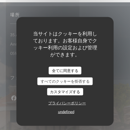
場所
当サイトはクッキーを利用し
35 Allée des Raisiniers, Quartier Grande Anse 97217 Les
ております。お客様自身でク
((新しいウィンドウで開きます))
Anses D'Arlet
ッキー利用の設定および管理
0596 68 62 44
ができます。
全てに同意する
フォローしてください
すべてのクッキーを拒否する
カスタマイズする
Facebook ((新しいウィンドウで開きます))
Instagram ((新しいウィンドウで開きます))
プライバシーポリシー
undefined
ニュースレター