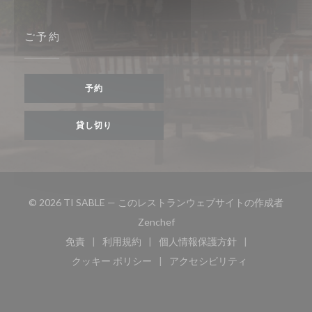
ご予約
予約
貸し切り
© 2026 TI SABLE — このレストランウェブサイトの作成者
((新しいウィンドウで開きます))
Zenchef
免責
利用規約
個人情報保護方針
((新しいウィンドウで開きます))
((新しいウィンドウで開きます))
((新しいウィンドウで開き
クッキー ポリシー
アクセシビリティ
((新しいウィンドウで開きます))
((新しいウィンドウで開