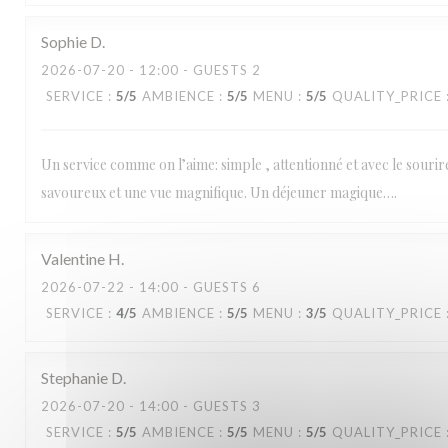
Sophie
D
2026-07-20
- 12:00 - GUESTS 2
SERVICE
:
5
/5
AMBIENCE
:
5
/5
MENU
:
5
/5
QUALITY_PRICE
Un service comme on l’aime: simple , attentionné et avec le sourir
savoureux et une vue magnifique. Un déjeuner magique….
Valentine
H
2026-07-22
- 14:00 - GUESTS 6
SERVICE
:
4
/5
AMBIENCE
:
5
/5
MENU
:
3
/5
QUALITY_PRICE
Stephanie
D
2026-07-20
- 14:00 - GUESTS 3
SERVICE
:
5
/5
AMBIENCE
:
5
/5
MENU
:
5
/5
QUALITY_PRICE