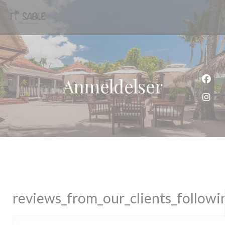
Panel for informasjonskapsler
Anmeldelser
Faceb
Insta
reviews_from_our_clients_follow