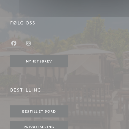
FØLG OSS
Facebook ((åpner i et nytt vindu))
Instagram ((åpner i et nytt vindu))
NYHETSBREV
BESTILLING
BESTILL ET BORD
PRIVATISERING