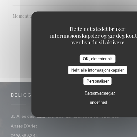
Moment très agréable les pieds dans l’eau , abrité du soleil et aut
Dette nettstedet bruker
informasjonskapsler og gir deg kont
1
2
3
over hva du vil aktivere
OK, aksepter alt
Nekt alle informasjonskapsler
Personaliser
Personvernregler
BELIGGENHET
undefined
35 Allée des Raisiniers, Quartier Grande Anse 97217 Les
((åpner i et nytt vindu))
Anses D'Arlet
0596 68 62 44