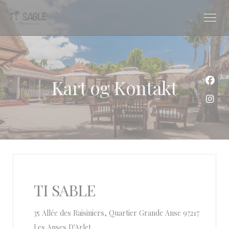
Panel for informasjonskapsler
Kart og Kontakt
Faceb
Insta
TI SABLE
35 Allée des Raisiniers, Quartier Grande Anse 97217
((åpner i et nytt vindu))
Les Anses D'Arlet