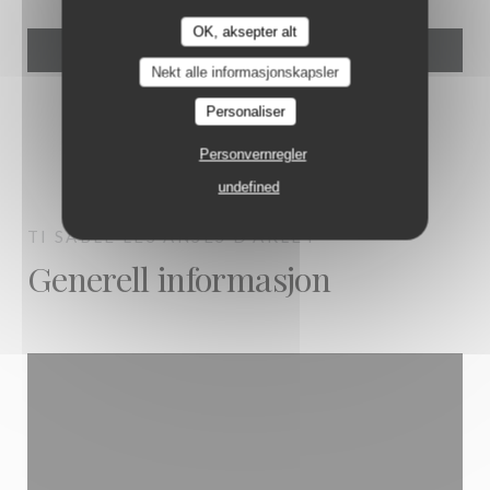
OK, aksepter alt
Nekt alle informasjonskapsler
Personaliser
Personvernregler
undefined
TI SABLE
LES ANSES D'ARLET
Generell informasjon