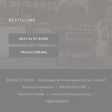
BESTILLING
BESTILL ET BORD
PRIVATISERING
((åp
© 2026 TI SABLE — Restaurantnettsted opprettet av
Zenchef
Ansvarsfraskrivelse
BRUKERVILKÅR
((åpner i et nytt vindu))
((åpner i et nytt vindu))
Personvernregler
Informasjonskapsel policy
((åpner i et nytt vindu))
((åpner i et nytt vindu))
tilgjengelighet
((åpner i et nytt vindu))