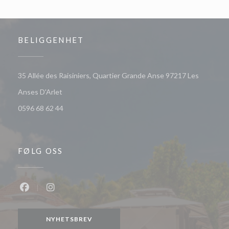
BELIGGENHET
35 Allée des Raisiniers, Quartier Grande Anse 97217 Les
((åpner i et nytt vindu))
Anses D'Arlet
0596 68 62 44
FØLG OSS
Facebook ((åpner i et nytt vindu))
Instagram ((åpner i et nytt vindu))
NYHETSBREV