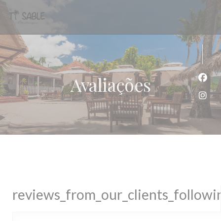
Painel de Gerenciamento de Cookies
Avaliações
Face
Inst
reviews_from_our_clients_follow