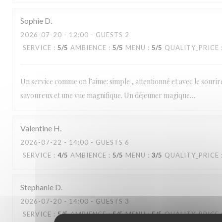
Sophie
D
2026-07-20
- 12:00 - GUESTS 2
SERVICE
:
5
/5
AMBIENCE
:
5
/5
MENU
:
5
/5
QUALITY_PRICE
Un service comme on l’aime: simple , attentionné et avec le sourir
savoureux et une vue magnifique. Un déjeuner magique….
Valentine
H
2026-07-22
- 14:00 - GUESTS 6
SERVICE
:
4
/5
AMBIENCE
:
5
/5
MENU
:
3
/5
QUALITY_PRICE
Stephanie
D
2026-07-20
- 14:00 - GUESTS 3
SERVICE
:
5
/5
AMBIENCE
:
5
/5
MENU
:
5
/5
QUALITY_PRICE