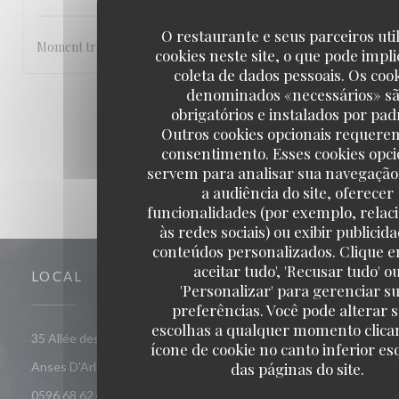
O restaurante e seus parceiros uti
Moment très agréable les pieds dans l’eau , abrité du soleil et aut
cookies neste site, o que pode impli
coleta de dados pessoais. Os coo
denominados «necessários» s
1
2
3
obrigatórios e instalados por pad
Outros cookies opcionais requere
consentimento. Esses cookies opci
servem para analisar sua navegação
a audiência do site, oferecer
funcionalidades (por exemplo, relac
às redes sociais) ou exibir publicid
conteúdos personalizados. Clique e
aceitar tudo', 'Recusar tudo' o
LOCAL
'Personalizar' para gerenciar s
preferências. Você pode alterar 
escolhas a qualquer momento clica
35 Allée des Raisiniers, Quartier Grande Anse 97217 Les
ícone de cookie no canto inferior e
((abre numa nova janela))
das páginas do site.
Anses D'Arlet
0596 68 62 44