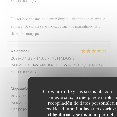
/ PRECIO
:
5
/5
Un service comme on l’aime: simple , attentionné et avec le
sourire. Des plats savoureux et une vue magnifique. Un
déjeuner magique….
Valentine
H
2026-07-22
- 14:00 - INVITADOS 6
SERVICIO
:
4
/5
AMBIENTE
:
5
/5
MENÚ
:
3
/5
CALIDAD
/ PRECIO
:
3
/5
Stephanie
D
El restaurante y sus socios utilizan c
2026-07-20
- 14:00 - INVITADOS 3
en este sitio, lo que puede implicar
recopilación de datos personales. 
SERVICIO
:
5
/5
AMBIENTE
:
5
/5
MENÚ
:
5
/5
CALIDAD
cookies denominadas «necesarias»
/ PRECIO
:
5
/5
obligatorias y se instalan por defe