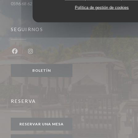
0596 68 62 44
Política de gestión de cookies
SEGUIRNOS
Facebook ((abre en una nueva ventana))
Instagram ((abre en una nueva ventana))
BOLETÍN
RESERVA
RESERVAR UNA MESA