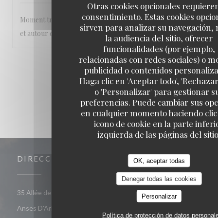
Otras cookies opcionales requiere
consentimiento. Estas cookies opcio
Moment très agréable les pieds dans l’eau , abrité du soleil
sirven para analizar su navegación,
et autour de bons plats
la audiencia del sitio, ofrecer
funcionalidades (por ejemplo,
relacionadas con redes sociales) o m
1
2
3
publicidad o contenidos personaliz
Haga clic en 'Aceptar todo', 'Rechazar
o 'Personalizar' para gestionar s
preferencias. Puede cambiar sus op
en cualquier momento haciendo clic 
icono de cookie en la parte inferi
izquierda de las páginas del sitio
DIRECCIÓN
OK, aceptar todas
Denegar todas las cookies
35 Allée des Raisiniers, Quartier Grande Anse 97217 Les
Personalizar
((abre en una nueva ventana))
Anses D'Arlet
Política de protección de datos personal