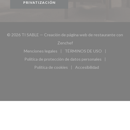
PRIVATIZACIÓN
© 2026 TI SABLE — Creación de página web de restaurante con
((abre en una nueva ventana))
Zenchef
Menciones legales
TÉRMINOS DE USO
((abre en una nueva ventana))
((abre en una nueva ven
Política de protección de datos personales
((abre en una nueva ventana))
Política de cookies
Accesibilidad
((abre en una nueva ventana))
((abre en una nueva ven