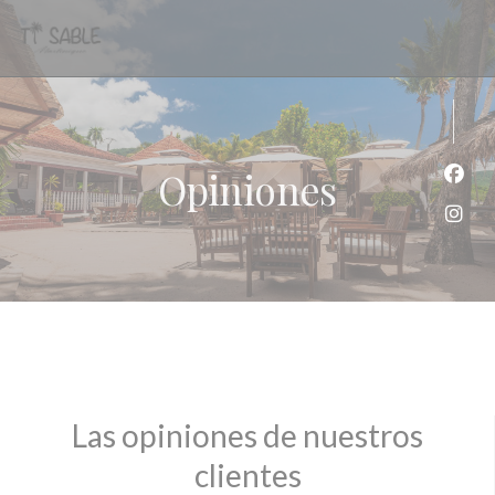
Personalización de sus opciones de cookies
Opiniones
Face
Inst
Las opiniones de nuestros
clientes