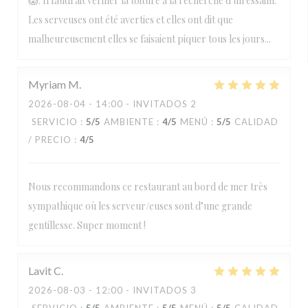
😱. Il faudrait vérifier la toiture à la recherche d'un essaim.
Les serveuses ont été averties et elles ont dit que
malheureusement elles se faisaient piquer tous les jours...
Myriam
M
2026-08-04
- 14:00 - INVITADOS 2
SERVICIO
:
5
/5
AMBIENTE
:
4
/5
MENÚ
:
5
/5
CALIDAD
/ PRECIO
:
4
/5
Nous recommandons ce restaurant au bord de mer très
sympathique où les serveur/euses sont d’une grande
gentillesse. Super moment !
Lavit
C
2026-08-03
- 12:00 - INVITADOS 3