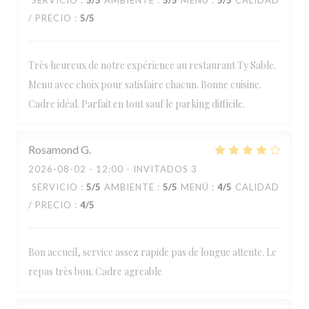
SERVICIO
:
5
/5
AMBIENTE
:
5
/5
MENÚ
:
5
/5
CALIDAD
/ PRECIO
:
5
/5
Très heureux de notre expérience au restaurant Ty Sable.
Menu avec choix pour satisfaire chacun. Bonne cuisine.
Cadre idéal. Parfait en tout sauf le parking difficile.
Rosamond
G
2026-08-02
- 12:00 - INVITADOS 3
SERVICIO
:
5
/5
AMBIENTE
:
5
/5
MENÚ
:
4
/5
CALIDAD
/ PRECIO
:
4
/5
Bon accueil, service assez rapide pas de longue attente. Le
repas très bon. Cadre agreable