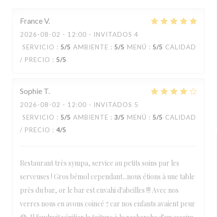
France
V
2026-08-02
- 12:00 - INVITADOS 4
SERVICIO
:
5
/5
AMBIENTE
:
5
/5
MENÚ
:
5
/5
CALIDAD
/ PRECIO
:
5
/5
Sophie
T
2026-08-02
- 12:00 - INVITADOS 5
SERVICIO
:
5
/5
AMBIENTE
:
3
/5
MENÚ
:
5
/5
CALIDAD
/ PRECIO
:
4
/5
Restaurant très sympa, service au petits soins par les
serveuses ! Gros bémol cependant...nous étions à une table
près du bar, or le bar est envahi d'abeilles !!! Avec nos
verres nous en avons coincé 7 car nos enfants avaient peur