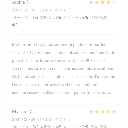
Sophie
T
2026-08-02
- 12:00 - ゲスト 5
サービス
:
5
/5
雰囲気
:
3
/5
メニュー
:
5
/5
品質-価格
:
4
/5
Restaurant très sympa, service au petits soins par les
serveuses ! Gros bémol cependant...nous étions à une table
près du bar, or le bar est envahi d'abeilles !!! Avec nos
verres nous en avons coincé 7 car nos enfants avaient peur
😱. Il faudrait vérifier la toiture à la recherche d'un essaim.
Les serveuses ont été averties et elles ont dit que
malheureusement elles se faisaient piquer tous les jours...
Myriam
M
2026-08-04
- 14:00 - ゲスト 2
サービス
:
5
/5
雰囲気
:
4
/5
メニュー
:
5
/5
品質-価格
: