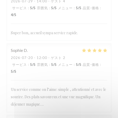
2026-07-29
- 14:00 - ゲスト 4
サービス
:
5
/5
雰囲気
:
5
/5
メニュー
:
5
/5
品質-価格
:
4
/5
Super bon, accueil sympa service rapide.
Sophie
D
2026-07-20
- 12:00 - ゲスト 2
サービス
:
5
/5
雰囲気
:
5
/5
メニュー
:
5
/5
品質-価格
:
5
/5
Un service comme on l’aime: simple , attentionné et avec le
sourire. Des plats savoureux et une vue magnifique. Un
déjeuner magique….