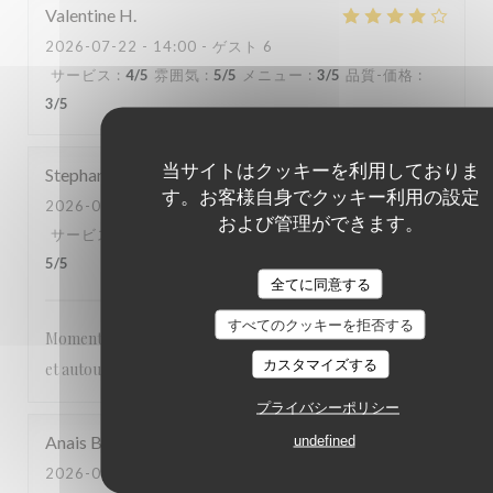
Valentine
H
2026-07-22
- 14:00 - ゲスト 6
サービス
:
4
/5
雰囲気
:
5
/5
メニュー
:
3
/5
品質-価格
:
3
/5
当サイトはクッキーを利用しておりま
Stephanie
D
す。お客様自身でクッキー利用の設定
2026-07-20
- 14:00 - ゲスト 3
および管理ができます。
サービス
:
5
/5
雰囲気
:
5
/5
メニュー
:
5
/5
品質-価格
:
5
/5
全てに同意する
すべてのクッキーを拒否する
Moment très agréable les pieds dans l’eau , abrité du soleil
カスタマイズする
et autour de bons plats
プライバシーポリシー
Anais
B
undefined
2026-07-19
- 12:00 - ゲスト 2