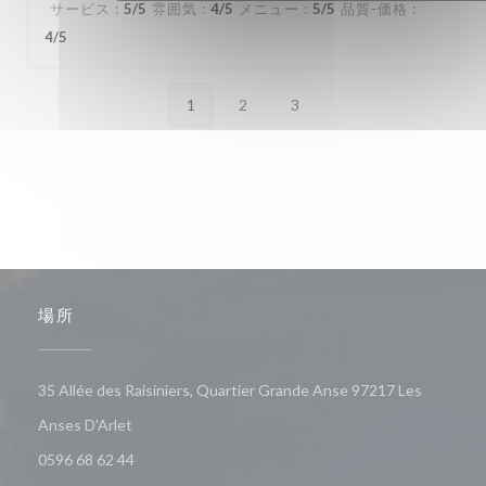
サービス
:
5
/5
雰囲気
:
4
/5
メニュー
:
5
/5
品質-価格
:
4
/5
1
2
3
場所
35 Allée des Raisiniers, Quartier Grande Anse 97217 Les
((新しいウィンドウで開きます))
Anses D'Arlet
0596 68 62 44