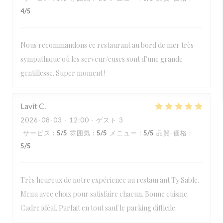
4
/5
Nous recommandons ce restaurant au bord de mer très
sympathique où les serveur/euses sont d’une grande
gentillesse. Super moment !
Lavit
C
2026-08-03
- 12:00 - ゲスト 3
サービス
:
5
/5
雰囲気
:
5
/5
メニュー
:
5
/5
品質-価格
:
5
/5
Très heureux de notre expérience au restaurant Ty Sable.
Menu avec choix pour satisfaire chacun. Bonne cuisine.
Cadre idéal. Parfait en tout sauf le parking difficile.